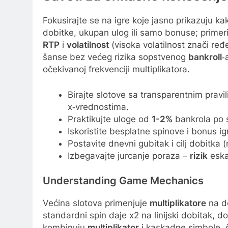
Fokusirajte se na igre koje jasno prikazuju k
dobitke, ukupan ulog ili samo bonuse; primeri
RTP
i
volatilnost
(visoka volatilnost znači ređe
šanse bez većeg rizika sopstvenog
bankroll
‑
očekivanoj frekvenciji multiplikatora.
Birajte slotove sa transparentnim pravi
x‑vrednostima.
Praktikujte uloge od
1-2%
bankrola po 
Iskoristite besplatne spinove i bonus ig
Postavite dnevni gubitak i cilj dobitka (
Izbegavajte jurcanje poraza –
rizik
eska
Understanding Game Mechanics
Većina slotova primenjuje
multiplikatore
na do
standardni spin daje x2 na linijski dobitak, d
kombinuju
multiplikator
i kaskadne simbole, č