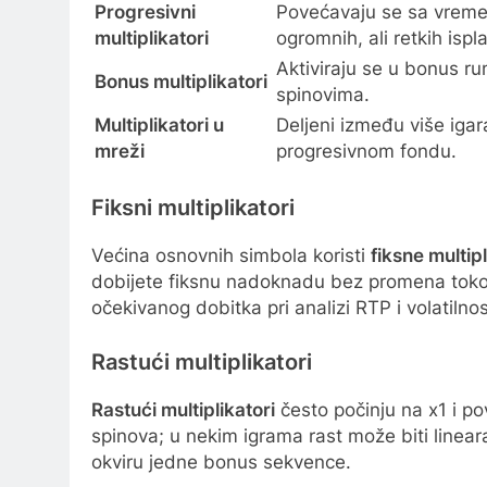
Progresivni
Povećavaju se sa vreme
multiplikatori
ogromnih, ali retkih ispla
Aktiviraju se u bonus 
Bonus multiplikatori
spinovima.
Multiplikatori u
Deljeni između više igar
mreži
progresivnom fondu.
Fiksni multiplikatori
Većina osnovnih simbola koristi
fiksne multip
dobijete fiksnu nadoknadu bez promena tokom
očekivanog dobitka pri analizi RTP i volatilnos
Rastući multiplikatori
Rastući multiplikatori
često počinju na x1 i po
spinova; u nekim igrama rast može biti linearan
okviru jedne bonus sekvence.