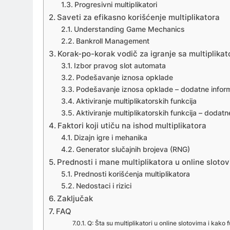
Progresivni multiplikatori
Saveti za efikasno korišćenje multiplikatora
Understanding Game Mechanics
Bankroll Management
Korak-po-korak vodič za igranje sa multiplika
Izbor pravog slot automata
Podešavanje iznosa opklade
Podešavanje iznosa opklade – dodatne inform
Aktiviranje multiplikatorskih funkcija
Aktiviranje multiplikatorskih funkcija – dodatn
Faktori koji utiču na ishod multiplikatora
Dizajn igre i mehanika
Generator slučajnih brojeva (RNG)
Prednosti i mane multiplikatora u online sloto
Prednosti korišćenja multiplikatora
Nedostaci i rizici
Zaključak
FAQ
Q: Šta su multiplikatori u online slotovima i kako 