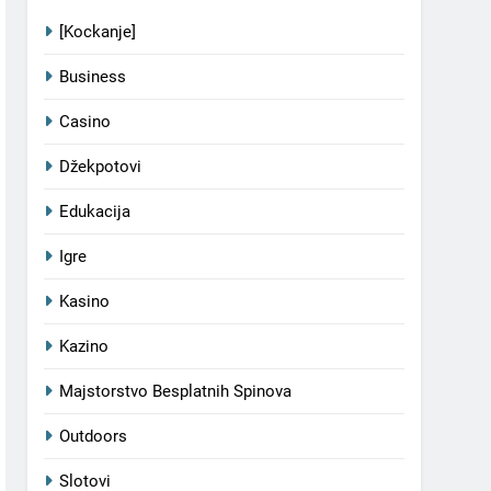
[Kockanje]
Business
Casino
Džekpotovi
Edukacija
Igre
Kasino
Kazino
Majstorstvo Besplatnih Spinova
Outdoors
Slotovi