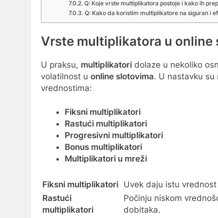
Q: Koje vrste multiplikatora postoje i kako ih pr
Q: Kako da koristim multiplikatore na siguran i 
Vrste multiplikatora u online
U praksu,
multiplikatori
dolaze u nekoliko osno
volatilnost u
online slotovima
. U nastavku su n
vrednostima:
Fiksni multiplikatori
Rastući multiplikatori
Progresivni multiplikatori
Bonus multiplikatori
Multiplikatori u mreži
Fiksni multiplikatori
Uvek daju istu vrednost (
Rastući
Počinju niskom vrednošću
multiplikatori
dobitaka.