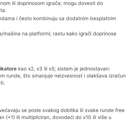
nom ili doprinosom igrača; mogu dovesti do
ta.
rundama i često kombinuju sa dodatnim besplatnim
a/mašina na platformi; rastu kako igrači doprinose
likatore
kao x2, x3 ili x5; sistem je jednostavan:
 runde, što smanjuje neizvesnost i olakšava izračun
ti.
većavaju se posle svakog dobitka ili svake runde free
 (+1) ili multipliciran, dovodeći do x10 ili više u