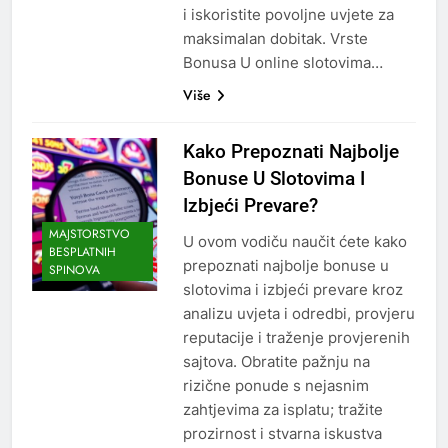
i iskoristite povoljne uvjete za
maksimalan dobitak. Vrste
Bonusa U online slotovima…
Više
Kako Prepoznati Najbolje
Bonuse U Slotovima I
Izbjeći Prevare?
MAJSTORSTVO
U ovom vodiču naučit ćete kako
BESPLATNIH
prepoznati najbolje bonuse u
SPINOVA
slotovima i izbjeći prevare kroz
analizu uvjeta i odredbi, provjeru
reputacije i traženje provjerenih
sajtova. Obratite pažnju na
rizične ponude s nejasnim
zahtjevima za isplatu; tražite
prozirnost i stvarna iskustva