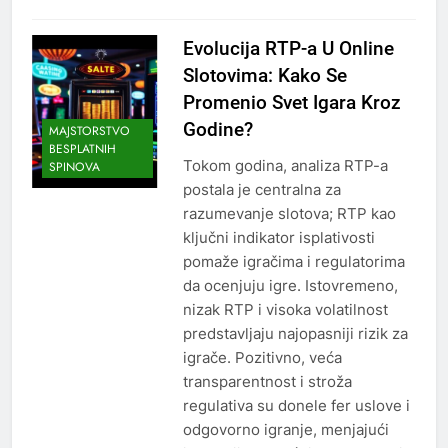
Evolucija RTP-a U Online
Slotovima: Kako Se
Promenio Svet Igara Kroz
Godine?
MAJSTORSTVO
BESPLATNIH
Tokom godina, analiza RTP-a
SPINOVA
postala je centralna za
razumevanje slotova; RTP kao
ključni indikator isplativosti
pomaže igračima i regulatorima
da ocenjuju igre. Istovremeno,
nizak RTP i visoka volatilnost
predstavljaju najopasniji rizik za
igrače. Pozitivno, veća
transparentnost i stroža
regulativa su donele fer uslove i
odgovorno igranje, menjajući