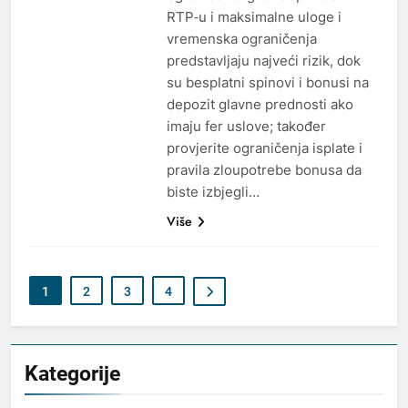
RTP‑u i maksimalne uloge i
vremenska ograničenja
predstavljaju najveći rizik, dok
su besplatni spinovi i bonusi na
depozit glavne prednosti ako
imaju fer uslove; također
provjerite ograničenja isplate i
pravila zloupotrebe bonusa da
biste izbjegli…
Više
1
2
3
4
Kategorije