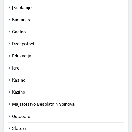
[Kockanje]
Business
Casino
Džekpotovi
Edukacija
Igre
Kasino
Kazino
Majstorstvo Besplatnih Spinova
Outdoors
Slotovi