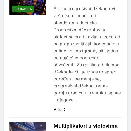
Šta su progresivni džekpotovi i
EDUKACIJA
zašto su drugačiji od
standardnih dobitaka
Progresivni džekpotovi u
slotovima predstavljaju jedan od
najprepoznatljivijih koncepata u
online kazino igrama, ali i jedan
od najčešće pogrešno
shvaćenih. Za razliku od fiksnog
džekpota, čiji je iznos unapred
određen i ne menja se,
progresivni džekpot nema
gornju granicu u trenutku isplate
– njegova…
Više
Multiplikatori u slotovima