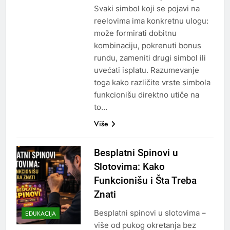
Svaki simbol koji se pojavi na
reelovima ima konkretnu ulogu:
može formirati dobitnu
kombinaciju, pokrenuti bonus
rundu, zameniti drugi simbol ili
uvećati isplatu. Razumevanje
toga kako različite vrste simbola
funkcionišu direktno utiče na
to…
Više
Besplatni Spinovi u
Slotovima: Kako
Funkcionišu i Šta Treba
Znati
Besplatni spinovi u slotovima –
EDUKACIJA
više od pukog okretanja bez