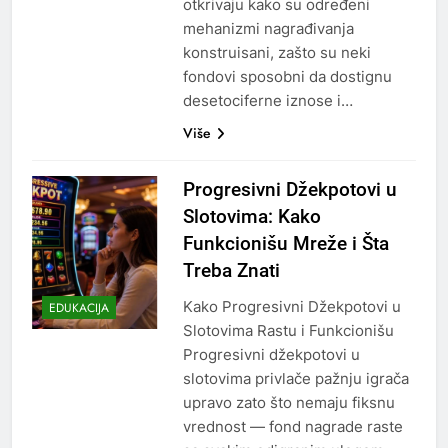
otkrivaju kako su određeni
mehanizmi nagrađivanja
konstruisani, zašto su neki
fondovi sposobni da dostignu
desetociferne iznose i…
Više
Progresivni Džekpotovi u
Slotovima: Kako
Funkcionišu Mreže i Šta
Treba Znati
Kako Progresivni Džekpotovi u
EDUKACIJA
Slotovima Rastu i Funkcionišu
Progresivni džekpotovi u
slotovima privlače pažnju igrača
upravo zato što nemaju fiksnu
vrednost — fond nagrade raste