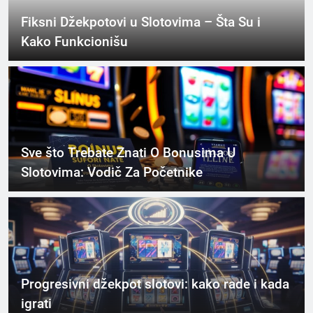
Fiksni Džekpotovi u Slotovima – Šta Su i
Kako Funkcionišu
Sve što Trebate Znati O Bonusima U
Slotovima: Vodič Za Početnike
Progresivni džekpot slotovi: kako rade i kada
igrati