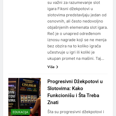
su važni za razumevanje slot
igara Fiksni džekpotovi u
slotovima predstavljaju jedan od
osnovnih, ali često nedovoljno
objašnjenih elemenata slot igara.
Reč je o unapred određenom
iznosu nagrade koji se ne menja
bez obzira na to koliko igrača
učestvuje u igri ili koliki je
ukupan promet na mašini. Taj…
Više
Progresivni Džekpotovi u
Slotovima: Kako
Funkcionišu i Šta Treba
Znati
Šta su progresivni džekpotovi i
EDUKACIJA