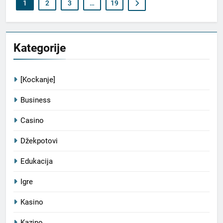
1
2
3
…
19
Kategorije
[Kockanje]
Business
Casino
Džekpotovi
Edukacija
Igre
Kasino
Kazino