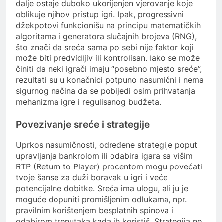
dalje ostaje duboko ukorijenjen vjerovanje koje
oblikuje njihov pristup igri. Ipak, progressivni
džekpotovi funkcionišu na principu matematičkih
algoritama i generatora slučajnih brojeva (RNG),
što znači da sreća sama po sebi nije faktor koji
može biti predvidljiv ili kontrolisan. Iako se može
činiti da neki igrači imaju “posebno mjesto sreće”,
rezultati su u konačnici potpuno nasumični i nema
sigurnog načina da se pobijedi osim prihvatanja
mehanizma igre i regulisanog budžeta.
Povezivanje sreće i strategije
Uprkos nasumičnosti, određene strategije poput
upravljanja bankrolom ili odabira igara sa višim
RTP (Return to Player) procentom mogu povećati
tvoje šanse za duži boravak u igri i veće
potencijalne dobitke. Sreća ima ulogu, ali ju je
moguće dopuniti promišljenim odlukama, npr.
pravilnim korištenjem besplatnih spinova i
odabirom trenutaka kada ih koristiš. Strategija ne