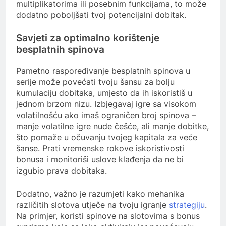
multiplikatorima ili posebnim funkcijama, to može
dodatno poboljšati tvoj potencijalni dobitak.
Savjeti za optimalno korištenje
besplatnih spinova
Pametno raspoređivanje besplatnih spinova u
serije može povećati tvoju šansu za bolju
kumulaciju dobitaka, umjesto da ih iskoristiš u
jednom brzom nizu. Izbjegavaj igre sa visokom
volatilnošću ako imaš ograničen broj spinova –
manje volatilne igre nude češće, ali manje dobitke,
što pomaže u očuvanju tvojeg kapitala za veće
šanse. Prati vremenske rokove iskoristivosti
bonusa i monitoriši uslove klađenja da ne bi
izgubio prava dobitaka.
Dodatno, važno je razumjeti kako mehanika
različitih slotova utječe na tvoju igranje
strategiju
.
Na primjer, koristi spinove na slotovima s bonus