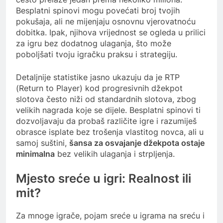
Besplatni spinovi mogu povećati broj tvojih
pokušaja, ali ne mijenjaju osnovnu vjerovatnoću
dobitka. Ipak, njihova vrijednost se ogleda u prilici
za igru bez dodatnog ulaganja, što može
poboljšati tvoju igračku praksu i strategiju.
Detaljnije statistike jasno ukazuju da je RTP
(Return to Player) kod progresivnih džekpot
slotova često niži od standardnih slotova, zbog
velikih nagrada koje se dijele. Besplatni spinovi ti
dozvoljavaju da probaš različite igre i razumiješ
obrasce isplate bez trošenja vlastitog novca, ali u
samoj suštini,
šansa za osvajanje džekpota ostaje
minimalna
bez velikih ulaganja i strpljenja.
Mjesto sreće u igri: Realnost ili
mit?
Za mnoge igrače, pojam sreće u igrama na sreću i