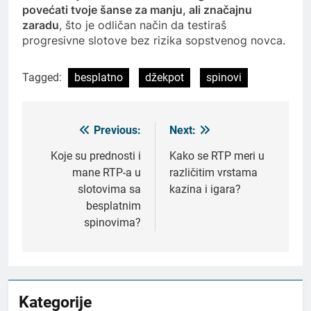
povećati tvoje šanse za manju, ali značajnu
zaradu
, što je odličan način da testiraš
progresivne slotove bez rizika sopstvenog novca.
Tagged:
besplatno
džekpot
spinovi
Previous:
Next:
Post
navigation
Koje su prednosti i
Kako se RTP meri u
mane RTP-a u
različitim vrstama
slotovima sa
kazina i igara?
besplatnim
spinovima?
Kategorije