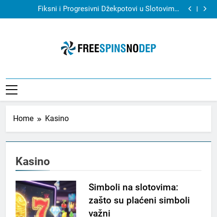
Besplatni Spinovi u Slotovima: Uslovi Aktivacije i
Skip
Ključne Razlike u Mehanikama
Fiksni i Progresivni Džekpotovi u Slotovima:
to
Kompletna Komparativna Analiza
Fiksni džekpotovi u slotovima: kada su bolji izbor od
progresivnih
Rekordne Isplate Progresivnih Džekpotova: Najveći
content
Dobitci u Istoriji Online Slotova
Besplatni Spinovi u Slotovima: Uslovi Aktivacije i
Ključne Razlike u Mehanikama
Fiksni i Progresivni Džekpotovi u Slotovima:
Kompletna Komparativna Analiza
Fiksni džekpotovi u slotovima: kada su bolji izbor od
progresivnih
Rekordne Isplate Progresivnih Džekpotova: Najveći
Free Spins No
Dobitci u Istoriji Online Slotova
Dep
Home
Kasino
Kasino
Simboli na slotovima:
zašto su plaćeni simboli
važni