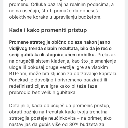
promenu. Odluke baziraj na realnim podacima, a
ne na osećaju, što ti pomaže da doneseš
objektivne korake u upravljanju budžetom.
Kada i kako promeniti pristup
Promene strategije obično dolaze nakon jasno
vidljivog trenda slabih rezultata, bilo da je reč o
seriji gubitaka ili stagnirajućem dobitku.
Prelazak
na drugačiji sistem klađenja, kao što je smanjenje
uloga ili pokušaj druge verzije igre sa visokim
RTP-om, može biti ključan za održavanje kapitala.
Ponekad je dovoljno i privremeno pauzirati ili
redefinisati ciljeve igre kako bi teže faze
prebrodio bez velikih gubitaka.
Detaljnije, kada odlučuješ da promeniš pristup,
obrati pažnju na trenutak kada tvoja trenutna
strategija postaje neučinkovita – na primer, ako
nastavljaš da gubiš više od 30% budžeta za