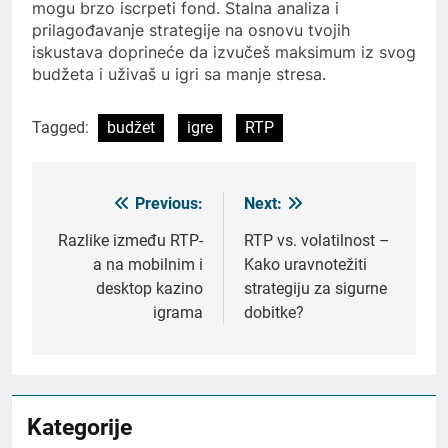
mogu brzo iscrpeti fond. Stalna analiza i
prilagođavanje strategije na osnovu tvojih
iskustava doprineće da izvučeš maksimum iz svog
budžeta i uživaš u igri sa manje stresa.
Tagged:
budžet
igre
RTP
Previous:
Next:
Post
navigation
Razlike između RTP-
RTP vs. volatilnost –
a na mobilnim i
Kako uravnotežiti
desktop kazino
strategiju za sigurne
igrama
dobitke?
Kategorije