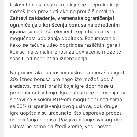
Uslovi bonusa često kriju ključne prepreke koje
možeš lako prevideti ako ne proučiš detaljno.
Zahtevi za klađenje, vremenska ograničenja i
ograničenja u korišćenju bonusa na određenim
igrama
su najčešći elementi koji utiču na tvoju
mogućnost podizanja dobitaka. Razumevanje
kako se računa udeo doprinosa različitih igara i
koji su maksimalni iznosi za povlačenje može te
spasiti od neprijatnih iznenađenja.
Na primer, ako bonus ima uslov da moraš odigrati
30x iznos bonusa pre nego što možeš podići
sredstva, moraš pratiti koje igre doprinose u
procentima klađenju. Igrači često ne primećuju da
slotovi sa visokim RTP-om mogu doprineti samo
sa 50% u ispunjavanju ovog uslova, dok druge
igre uopšte nisu uračunate, što usporava proces
oslobađanja bonusa. Pažljivo čitanje svakog dela
uslova ne samo da štedi vreme, već i novac.