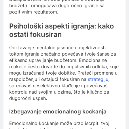
budžeta i omogućava dugoročno igranje sa
pozitivnim rezultatom.
Psihološki aspekti igranja: kako
ostati fokusiran
Održavanje mentalne jasnoće i objektivnosti
tokom igranja značajno povećava tvoje šanse za
efikasno upravljanje budžetom. Emocionalne
reakcije često dovode do impulsivnih odluka, koje
mogu izračunati tvoje dobitke. Prateći promene u
raspoloženju i ostajući fokusiran na
strategiju
,
sprečavaš neselektivno klađenje i povećavaš
kontrolu nad svojim ulozima, što je ključno za
dugoročni uspeh.
Izbegavanje emocionalnog kockanja
Emocionalno kockanje može brzo iscrpiti tvoj