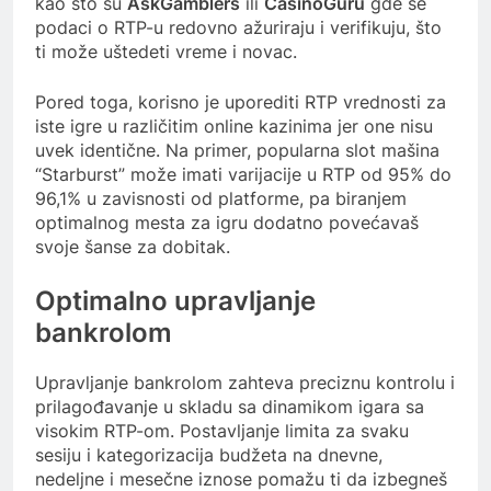
kao što su
AskGamblers
ili
CasinoGuru
gde se
podaci o RTP-u redovno ažuriraju i verifikuju, što
ti može uštedeti vreme i novac.
Pored toga, korisno je uporediti RTP vrednosti za
iste igre u različitim online kazinima jer one nisu
uvek identične. Na primer, popularna slot mašina
“Starburst” može imati varijacije u RTP od 95% do
96,1% u zavisnosti od platforme, pa biranjem
optimalnog mesta za igru dodatno povećavaš
svoje šanse za dobitak.
Optimalno upravljanje
bankrolom
Upravljanje bankrolom zahteva preciznu kontrolu i
prilagođavanje u skladu sa dinamikom igara sa
visokim RTP-om. Postavljanje limita za svaku
sesiju i kategorizacija budžeta na dnevne,
nedeljne i mesečne iznose pomažu ti da izbegneš