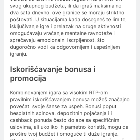
svog ukupnog budžeta, ili da igraš maksimalno
dva sata dnevno, ove granice se moraju striktno
poštovati. U situacijama kada dosegneš te limite,
isključivanje igre i prelazak na druge aktivnosti
omogućavaju vraćanje mentalne ravnoteže i
sprečavaju emocionalni iscrpljenost, što
dugoročno vodi ka odgovornijem i uspešnijem
igranju.
Iskorišćavanje bonusa i
promocija
Kombinovanjem igara sa visokim RTP-om i
pravilnim iskorišćavanjem bonusa možeš značajno
povećati svoje šanse za uspeh. Bonusi poput
besplatnih spinova, depozitnih pojačanja ili
cashback ponuda često dolaze sa specifičnim
uslovima, ali ukoliko ih pametno koristiš, mogu da
prošire tvoj budžet i omoguće ti duže igranje.