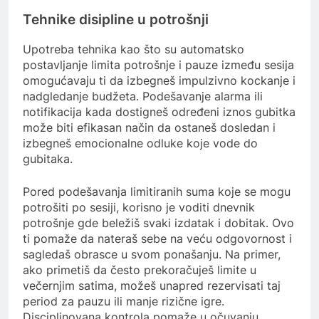
Tehnike disipline u potrošnji
Upotreba tehnika kao što su automatsko
postavljanje limita potrošnje i pauze između sesija
omogućavaju ti da izbegneš impulzivno kockanje i
nadgledanje budžeta. Podešavanje alarma ili
notifikacija kada dostigneš određeni iznos gubitka
može biti efikasan način da ostaneš dosledan i
izbegneš emocionalne odluke koje vode do
gubitaka.
Pored podešavanja limitiranih suma koje se mogu
potrošiti po sesiji, korisno je voditi dnevnik
potrošnje gde beležiš svaki izdatak i dobitak. Ovo
ti pomaže da nateraš sebe na veću odgovornost i
sagledaš obrasce u svom ponašanju. Na primer,
ako primetiš da često prekoračuješ limite u
večernjim satima, možeš unapred rezervisati taj
period za pauzu ili manje rizične igre.
Disciplinovana kontrola pomaže u očuvanju