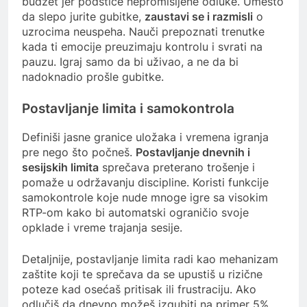
budžet jer podstiče nepromišljene odluke. Umesto
da slepo jurite gubitke,
zaustavi se i razmisli
o
uzrocima neuspeha. Nauči prepoznati trenutke
kada ti emocije preuzimaju kontrolu i svrati na
pauzu. Igraj samo da bi uživao, a ne da bi
nadoknadio prošle gubitke.
Postavljanje limita i samokontrola
Definiši jasne granice uložaka i vremena igranja
pre nego što počneš.
Postavljanje dnevnih i
sesijskih limita
sprečava preterano trošenje i
pomaže u održavanju discipline. Koristi funkcije
samokontrole koje nude mnoge igre sa visokim
RTP-om kako bi automatski ograničio svoje
opklade i vreme trajanja sesije.
Detaljnije, postavljanje limita radi kao mehanizam
zaštite koji te sprečava da se upustiš u rizične
poteze kad osećaš pritisak ili frustraciju. Ako
odlučiš da dnevno možeš izgubiti na primer 5%