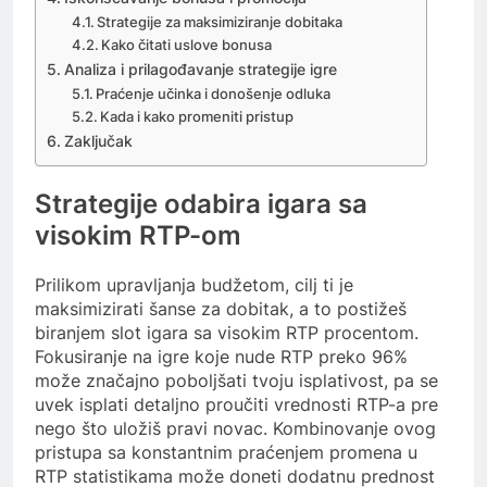
Strategije za maksimiziranje dobitaka
Kako čitati uslove bonusa
Analiza i prilagođavanje strategije igre
Praćenje učinka i donošenje odluka
Kada i kako promeniti pristup
Zaključak
Strategije odabira igara sa
visokim RTP-om
Prilikom upravljanja budžetom, cilj ti je
maksimizirati šanse za dobitak, a to postižeš
biranjem slot igara sa visokim RTP procentom.
Fokusiranje na igre koje nude RTP preko 96%
može značajno poboljšati tvoju isplativost, pa se
uvek isplati detaljno proučiti vrednosti RTP-a pre
nego što uložiš pravi novac. Kombinovanje ovog
pristupa sa konstantnim praćenjem promena u
RTP statistikama može doneti dodatnu prednost