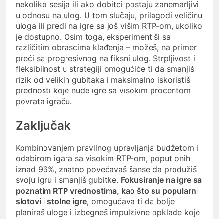
nekoliko sesija ili ako dobitci postaju zanemarljivi
u odnosu na ulog. U tom slučaju, prilagodi veličinu
uloga ili pređi na igre sa još višim RTP-om, ukoliko
je dostupno. Osim toga, eksperimentiši sa
različitim obrascima klađenja – možeš, na primer,
preći sa progresivnog na fiksni ulog. Strpljivost i
fleksibilnost u strategiji omogućiće ti da smanjiš
rizik od velikih gubitaka i maksimalno iskoristiš
prednosti koje nude igre sa visokim procentom
povrata igraču.
Zaključak
Kombinovanjem pravilnog upravljanja budžetom i
odabirom igara sa visokim RTP-om, poput onih
iznad 96%, znatno povećavaš šanse da produžiš
svoju igru i smanjiš gubitke.
Fokusiranje na igre sa
poznatim RTP vrednostima, kao što su popularni
slotovi i stolne igre,
omogućava ti da bolje
planiraš uloge i izbegneš impulzivne opklade koje