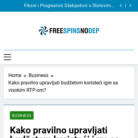
Besplatni Spinovi u Slotovima: Uslovi Aktivacije i
Skip
Ključne Razlike u Mehanikama
Fiksni i Progresivni Džekpotovi u Slotovima:
to
Kompletna Komparativna Analiza
Fiksni džekpotovi u slotovima: kada su bolji izbor od
progresivnih
Rekordne Isplate Progresivnih Džekpotova: Najveći
content
Dobitci u Istoriji Online Slotova
Besplatni Spinovi u Slotovima: Uslovi Aktivacije i
Ključne Razlike u Mehanikama
Fiksni i Progresivni Džekpotovi u Slotovima:
Kompletna Komparativna Analiza
Fiksni džekpotovi u slotovima: kada su bolji izbor od
progresivnih
Rekordne Isplate Progresivnih Džekpotova: Najveći
Free Spins No
Dobitci u Istoriji Online Slotova
Dep
Home
Business
Kako pravilno upravljati budžetom koristeći igre sa
visokim RTP-om?
BUSINESS
Kako pravilno upravljati