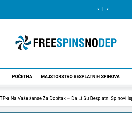
Isplate
Džekpotovi
Kako
u
kada
Najveći
Kako
u
kada
Progresivnih
u
Funkcionišu
Slotovima:
su
Dobitci
Funkcionišu
Slotovima:
su
Džekpotova:
Slotovima:
Mreže
Kompletna
bolji
u
Mreže
Kompletna
bolji
Najveći
Kako
i
Komparativna
izbor
Istoriji
i
Komparativna
izbor
Dobitci
Funkcionišu
Šta
Analiza
od
Online
Šta
Analiza
od
u
Mreže
Treba
progresivnih
Slotova
Treba
progresivnih
Istoriji
i
Znati
Znati
Online
Šta
Slotova
Treba
Znati
Free Spins No Dep
POČETNA
MAJSTORSTVO BESPLATNIH SPINOVA
RTP-a Na Vaše šanse Za Dobitak – Da Li Su Besplatni
Spinovi
Is