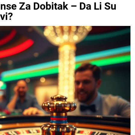
nse Za Dobitak – Da Li Su
vi?