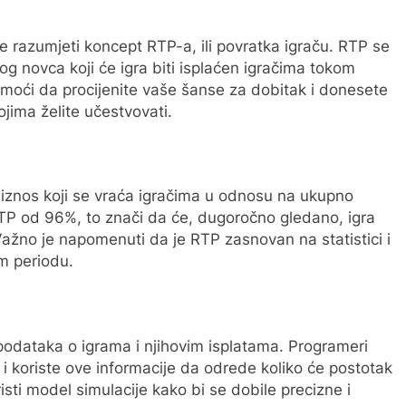
je razumjeti koncept RTP-a, ili povratka igraču. RTP se
og novca koji će igra biti isplaćen igračima tokom
ći da procijenite vaše šanse za dobitak i donesete
ojima želite učestvovati.
ki iznos koji se vraća igračima u odnosu na ukupno
 RTP od 96%, to znači da će, dugoročno gledano, igra
Važno je napomenuti da je RTP zasnovan na statistici i
m periodu.
podataka o igrama i njihovim isplatama. Programeri
i koriste ove informacije da odrede koliko će postotak
isti model simulacije kako bi se dobile precizne i