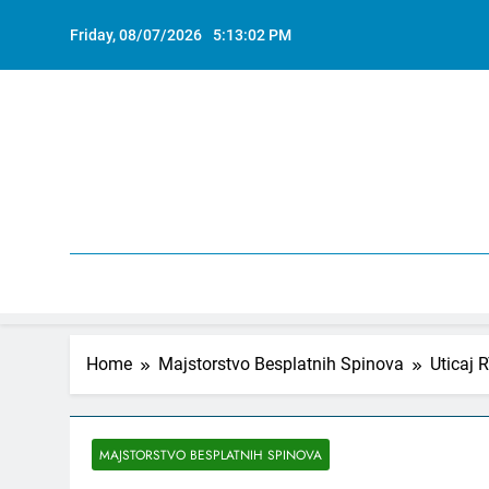
Skip
Friday, 08/07/2026
5:13:04 PM
to
content
Home
Majstorstvo Besplatnih Spinova
Uticaj 
MAJSTORSTVO BESPLATNIH SPINOVA