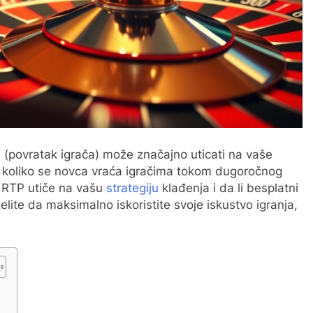
a (povratak igrača) može značajno uticati na vaše
e koliko se novca vraća igračima tokom dugoročnog
o RTP utiče na vašu
strategiju
klađenja i da li besplatni
lite da maksimalno iskoristite svoje iskustvo igranja,