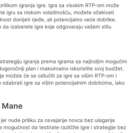
 prilikom igranja igre. Igra sa visokim RTP-om može
rete igru sa niskom volatilnošću, možete očekivati
nost donijeti rjeđe, ali potencijalno veće dobitke.
a izaberete igre koje odgovaraju vašem stilu
strategiju igranja prema igrama sa najboljim mogućim
oročniji plan i maksimalno iskoristite svoj budžet.
pcije možda će se odlučiti za igre sa višim RTP-om i
u odabrati igre sa višim potencijalnim dobitcima, iako
 i Mane
jer nude priliku za osvajanje novca bez ulaganja
 mogućnost da testirate različite igre i strategije bez