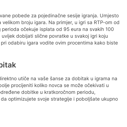
ovane pobede za pojedinačne sesije igranja. Umjesto
na velikom broju igara. Na primjer, u igri sa RTP-om od
perioda očekuje isplata od 95 eura na svakih 100
e uvijek dobijati slične povratke u svakoj igri koju
 pri odabiru igara vodite ovim procentima kako biste
bitak
ji direktno utiče na vaše šanse za dobitak u igrama na
lje procijeniti koliko novca se može očekivati u
 određene dobitke u kratkoročnom periodu,
a optimizujete svoje strategije i poboljšate ukupno