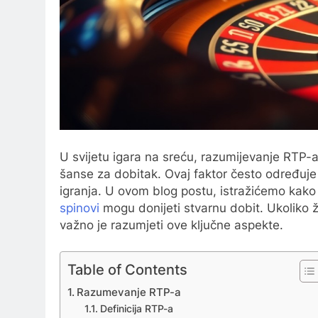
U svijetu igara na sreću, razumijevanje RTP-
šanse za dobitak. Ovaj faktor često određuj
igranja. U ovom blog postu, istražićemo kak
spinovi
mogu donijeti stvarnu dobit. Ukoliko že
važno je razumjeti ove ključne aspekte.
Table of Contents
Razumevanje RTP-a
Definicija RTP-a