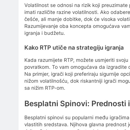
Volatilnost se odnosi na rizik koji preuzimate
imati različite razine volatilnosti. Ako odabe
češće, ali manje dobitke, dok će visoka volatil
Razumijevanje oba koncepta omogućava vam d
igranja i budžetu.
Kako RTP utiče na strategiju igranja
Kada razumijete RTP, možete usmjeriti svoju 
povratkom. To vam omogućava da izgradite dug
Na primjer, igrači koji preferiraju sigurnije o
nižom volatilnošću, dok riskantniji igrači mog
sa nižim RTP-om.
Besplatni Spinovi: Prednosti
Besplatni spinovi su popularni među igračima 
vlastitih sredstava. Njihova glavna prednost je