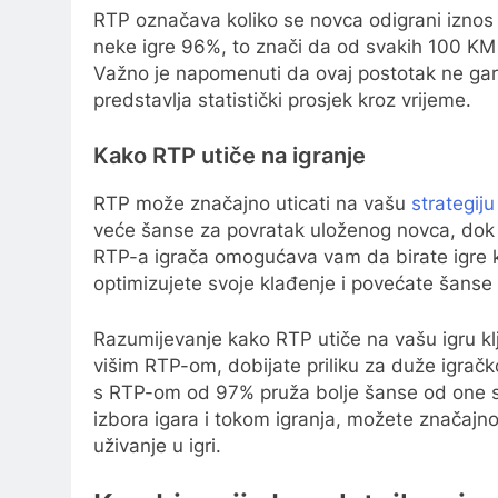
RTP označava koliko se novca odigrani iznos 
neke igre 96%, to znači da od svakih 100 KM
Važno je napomenuti da ovaj postotak ne ga
predstavlja statistički prosjek kroz vrijeme.
Kako RTP utiče na igranje
RTP može značajno uticati na vašu
strategiju
veće šanse za povratak uloženog novca, dok 
RTP-a igrača omogućava vam da birate igre 
optimizujete svoje klađenje i povećate šanse
Razumijevanje kako RTP utiče na vašu igru klj
višim RTP-om, dobijate priliku za duže igračko
s RTP-om od 97% pruža bolje šanse od one s
izbora igara i tokom igranja, možete značajno 
uživanje u igri.