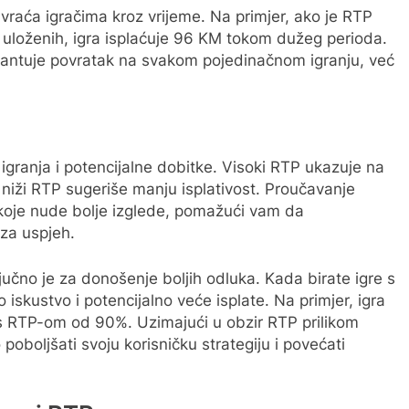
vraća igračima kroz vrijeme. Na primjer, ako je RTP
 uloženih, igra isplaćuje 96 KM tokom dužeg perioda.
rantuje povratak na svakom pojedinačnom igranju, već
igranja i potencijalne dobitke. Visoki RTP ukazuje na
niži RTP sugeriše manju isplativost. Proučavanje
koje nude bolje izglede, pomažući vam da
 za uspjeh.
učno je za donošenje boljih odluka. Kada birate igre s
 iskustvo i potencijalno veće isplate. Na primjer, igra
 RTP-om od 90%. Uzimajući u obzir RTP prilikom
poboljšati svoju korisničku strategiju i povećati