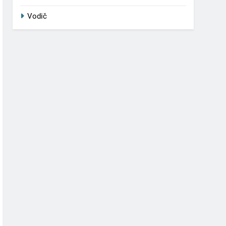
Vodič