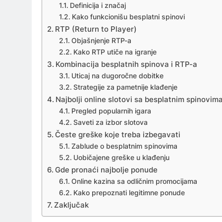
Definicija i značaj
Kako funkcionišu besplatni spinovi
RTP (Return to Player)
Objašnjenje RTP-a
Kako RTP utiče na igranje
Kombinacija besplatnih spinova i RTP-a
Uticaj na dugoročne dobitke
Strategije za pametnije klađenje
Najbolji online slotovi sa besplatnim spinovim
Pregled popularnih igara
Saveti za izbor slotova
Česte greške koje treba izbegavati
Zablude o besplatnim spinovima
Uobičajene greške u klađenju
Gde pronaći najbolje ponude
Online kazina sa odličnim promocijama
Kako prepoznati legitimne ponude
Zaključak