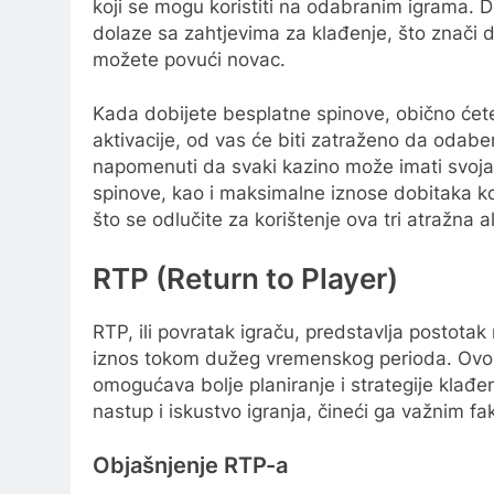
koji se mogu koristiti na odabranim igrama. 
dolaze sa zahtjevima za klađenje, što znači d
možete povući novac.
Kada dobijete besplatne spinove, obično ćete
aktivacije, od vas će biti zatraženo da odabere
napomenuti da svaki kazino može imati svoja
spinove, kao i maksimalne iznose dobitaka koj
što se odlučite za korištenje ova tri atražna 
RTP (Return to Player)
RTP, ili povratak igraču, predstavlja postotak
iznos tokom dužeg vremenskog perioda. Ovo je
omogućava bolje planiranje i strategije klađ
nastup i iskustvo igranja, čineći ga važnim 
Objašnjenje RTP-a