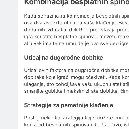
Kombinacija besplatnih spino
Kada se razmatra kombinacija besplatnih spin
ova dva aspekta utiču na vaše klađenje. Besp
dodatnih izdataka, dok RTP predstavlja proce
igra koristite besplatne spinove, možete maks
ali uvek imajte na umu da je ovo sve deo igre 
Uticaj na dugoročne dobitke
Uticaj ovih faktora na dugoročne dobitke može
dobitaka koje igrači mogu očekivati. Kada kor
ulaganja, što poboljšava vašu ukupnu statis
smanjite gubitke i maksimizirate dobitke, či
Strategije za pametnije klađenje
Postoji nekoliko strategija koje možete primije
korist od besplatnih spinova i RTP-a. Prvo, ist