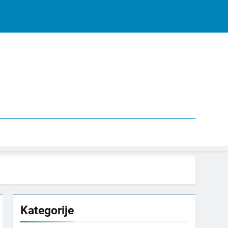
Kategorije