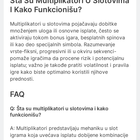
Šta Su Multiplikatori U Slotovima
I Kako Funkcionišu?
Multiplikatori u slotovima pojačavaju dobitke
množenjem uloga ili osnovne isplate, često se
aktiviraju tokom bonus igara, besplatnih spinova
ili kao deo specijalnih simbola. Razumevanje
vrste-fiksni, progresivni ili u okviru sekvenci-
pomaže igračima da procene rizik i potencijalnu
isplatu; važno je takođe pratiti volatilnost i pravila
igre kako biste optimalno koristili njihove
prednosti.
FAQ
Q: Šta su multiplikatori u slotovima i kako
funkcionišu?
A: Multiplikatori predstavljaju mehaniku u slot
igrama koja uvećava isplatu dobijene kombinacije