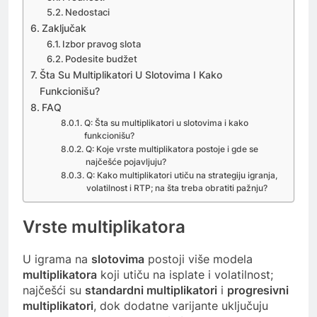
Nedostaci
Zaključak
Izbor pravog slota
Podesite budžet
Šta Su Multiplikatori U Slotovima I Kako
Funkcionišu?
FAQ
Q: Šta su multiplikatori u slotovima i kako
funkcionišu?
Q: Koje vrste multiplikatora postoje i gde se
najčešće pojavljuju?
Q: Kako multiplikatori utiču na strategiju igranja,
volatilnost i RTP; na šta treba obratiti pažnju?
Vrste multiplikatora
U igrama na
slotovima
postoji više modela
multiplikatora
koji utiču na isplate i volatilnost;
najčešći su
standardni multiplikatori
i
progresivni
multiplikatori
, dok dodatne varijante uključuju