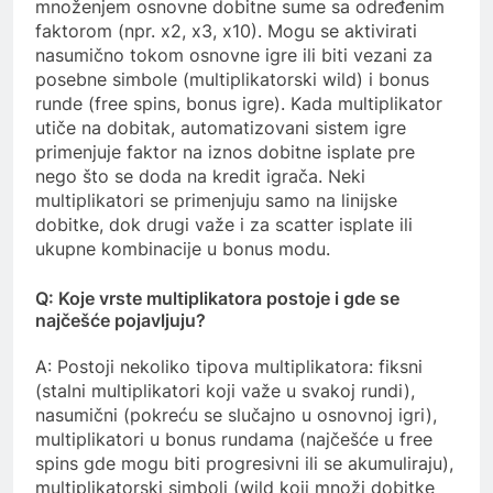
množenjem osnovne dobitne sume sa određenim
faktorom (npr. x2, x3, x10). Mogu se aktivirati
nasumično tokom osnovne igre ili biti vezani za
posebne simbole (multiplikatorski wild) i bonus
runde (free spins, bonus igre). Kada multiplikator
utiče na dobitak, automatizovani sistem igre
primenjuje faktor na iznos dobitne isplate pre
nego što se doda na kredit igrača. Neki
multiplikatori se primenjuju samo na linijske
dobitke, dok drugi važe i za scatter isplate ili
ukupne kombinacije u bonus modu.
Q: Koje vrste multiplikatora postoje i gde se
najčešće pojavljuju?
A: Postoji nekoliko tipova multiplikatora: fiksni
(stalni multiplikatori koji važe u svakoj rundi),
nasumični (pokreću se slučajno u osnovnoj igri),
multiplikatori u bonus rundama (najčešće u free
spins gde mogu biti progresivni ili se akumuliraju),
multiplikatorski simboli (wild koji množi dobitke