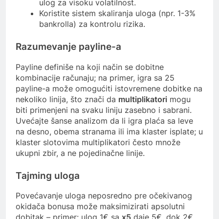
ulog za visoku volatilnost.
Koristite sistem skaliranja uloga (npr. 1-3%
bankrolla) za kontrolu rizika.
Razumevanje payline-a
Payline definiše na koji način se dobitne
kombinacije računaju; na primer, igra sa 25
payline-a može omogućiti istovremene dobitke na
nekoliko linija, što znači da
multiplikatori
mogu
biti primenjeni na svaku liniju zasebno i sabrani.
Uvećajte šanse analizom da li igra plaća sa leve
na desno, obema stranama ili ima klaster isplate; u
klaster slotovima multiplikatori često množe
ukupni zbir, a ne pojedinačne linije.
Tajming uloga
Povećavanje uloga neposredno pre očekivanog
okidača bonusa može maksimizirati apsolutni
dobitak – primer: ulog 1€ sa
x5
daje 5€, dok 2€