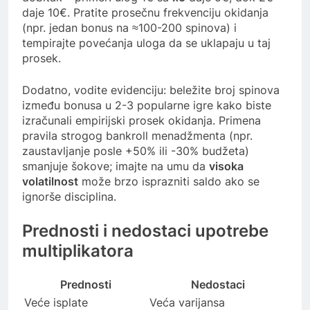
daje 10€. Pratite prosečnu frekvenciju okidanja
(npr. jedan bonus na ≈100-200 spinova) i
tempirajte povećanja uloga da se uklapaju u taj
prosek.
Dodatno, vodite evidenciju: beležite broj spinova
između bonusa u 2-3 popularne igre kako biste
izračunali empirijski prosek okidanja. Primena
pravila strogog bankroll menadžmenta (npr.
zaustavljanje posle +50% ili -30% budžeta)
smanjuje šokove; imajte na umu da
visoka
volatilnost
može brzo isprazniti saldo ako se
ignorše disciplina.
Prednosti i nedostaci upotrebe
multiplikatora
Prednosti
Nedostaci
Veće isplate
Veća varijansa