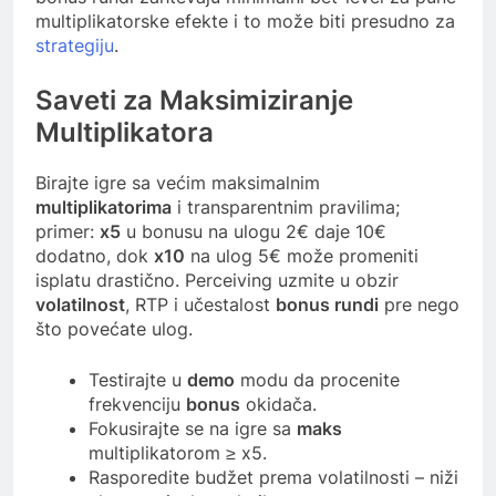
multiplikatorske efekte i to može biti presudno za
strategiju
.
Saveti za Maksimiziranje
Multiplikatora
Birajte igre sa većim maksimalnim
multiplikatorima
i transparentnim pravilima;
primer:
x5
u bonusu na ulogu 2€ daje 10€
dodatno, dok
x10
na ulog 5€ može promeniti
isplatu drastično. Perceiving uzmite u obzir
volatilnost
, RTP i učestalost
bonus rundi
pre nego
što povećate ulog.
Testirajte u
demo
modu da procenite
frekvenciju
bonus
okidača.
Fokusirajte se na igre sa
maks
multiplikatorom ≥ x5.
Rasporedite budžet prema volatilnosti – niži