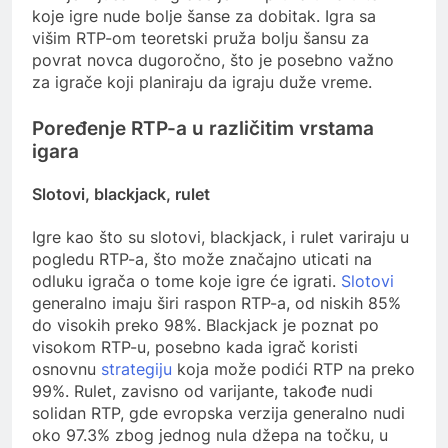
koje igre nude bolje šanse za dobitak. Igra sa
višim RTP-om teoretski pruža bolju šansu za
povrat novca dugoročno, što je posebno važno
za igrače koji planiraju da igraju duže vreme.
Poređenje RTP-a u različitim vrstama
igara
Slotovi, blackjack, rulet
Igre kao što su slotovi, blackjack, i rulet variraju u
pogledu RTP-a, što može značajno uticati na
odluku igrača o tome koje igre će igrati.
Slotovi
generalno imaju širi raspon RTP-a, od niskih 85%
do visokih preko 98%. Blackjack je poznat po
visokom RTP-u, posebno kada igrač koristi
osnovnu
strategiju
koja može podići RTP na preko
99%. Rulet, zavisno od varijante, takođe nudi
solidan RTP, gde evropska verzija generalno nudi
oko 97.3% zbog jednog nula džepa na točku, u