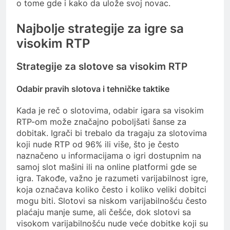
o tome gde i kako da ulože svoj novac.
Najbolje strategije za igre sa
visokim RTP
Strategije za slotove sa visokim RTP
Odabir pravih slotova i tehničke taktike
Kada je reč o slotovima, odabir igara sa visokim
RTP-om može značajno poboljšati šanse za
dobitak. Igrači bi trebalo da tragaju za slotovima
koji nude RTP od 96% ili više, što je često
naznačeno u informacijama o igri dostupnim na
samoj slot mašini ili na online platformi gde se
igra. Takođe, važno je razumeti varijabilnost igre,
koja označava koliko često i koliko veliki dobitci
mogu biti. Slotovi sa niskom varijabilnošću često
plaćaju manje sume, ali češće, dok slotovi sa
visokom varijabilnošću nude veće dobitke koji su