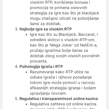
visokim RTP, korišćenje bonusa i
promocija te primena osnovnih
strategija za igre kao što je blackjack
mogu značajno uticati na poboljšanje
šansi za dobitak.
Najbolje igre sa visokim RTP
Igre kao što su Blackjack, Baccarat, i
određeni slotovi s visokim RTP-om,
kao što je ‘Mega Joker’ od NetEnt-a,
pružaju igračima bolje šanse za
dobitak zbog svojih visokih povratnih
procenta.
Psihologija igrača i RTP
Razumevanje kako RTP utiče na
odluke igrača i njihovo ponašanje
tokom igre može pomoći u razvoju
efikasnijih strategija igranja i boljem
upravljanju novcem.
Regulativa i transparentnost online kazina
Regulativa zahteva od online kazina