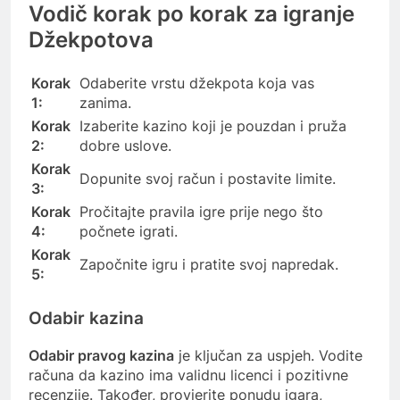
Vodič korak po korak za igranje
Džekpotova
Korak
Odaberite vrstu džekpota koja vas
1:
zanima.
Korak
Izaberite kazino koji je pouzdan i pruža
2:
dobre uslove.
Korak
Dopunite svoj račun i postavite limite.
3:
Korak
Pročitajte pravila igre prije nego što
4:
počnete igrati.
Korak
Započnite igru i pratite svoj napredak.
5:
Odabir kazina
Odabir pravog kazina
je ključan za uspjeh. Vodite
računa da kazino ima validnu licenci i pozitivne
recenzije. Također, provjerite ponudu igara,