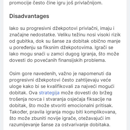
promocije često čine igru još privlačnijom.
Disadvantages
Iako su progresivni džekpotovi privlačni, imaju i
značajne nedostatke. Veliku težinu nosi visoki rizik
od gubitka, dok su šanse za dobitak obično manje
u poređenju sa fiksnim džekpotovima. Igrači se
lako mogu snaći u zamci dugog igranja, što može
dovesti do povećanih finansijskih problema.
Osim gore navedenih, važno je napomenuti da
progresivni džekpotovi često zahtijevaju veće
uloge kako bi se kvalifikovali za najveći mogući
dobitak. Ova
strategija
može dovesti do bržeg
trošenja novca i stvaranja osjećaja fiksacije na
dobitak, što može stvoriti emocionalni pritisak.
Također, pravila igranja mogu biti komplikovana,
što može zbuniti novije igrače, otežavajući im
razumijevanje šanse za ostvarivanje dobitaka.