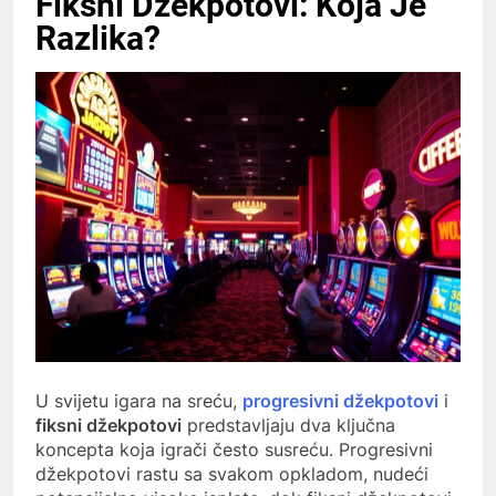
Fiksni Džekpotovi: Koja Je
Razlika?
U svijetu igara na sreću,
progresivni
džekpotovi
i
fiksni džekpotovi
predstavljaju dva ključna
koncepta koja igrači često susreću. Progresivni
džekpotovi rastu sa svakom opkladom, nudeći