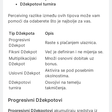
Džekpotovi turnira
Perceiving razlike između ovih tipova može vam
pomoći da odaberete što je najbolje za vas.
Tip Džekpota
Opis
Progresivni
Raste s plaćanjem ulaznica.
Džekpot
Fiksni Džekpot
Već je definiran i ne mijenja se.
Multiplikacijski
Množi osnovni dobitak uz
Džekpot
bonus.
Aktivira se pod posebnim
Uslovni Džekpot
okolnostima.
Džekpotovi
Osvojivi na temelju
turnira
takmičenja.
Progresivni Džekpotovi
Progresivni Džekpotovi
akumuliraju sredstva iz