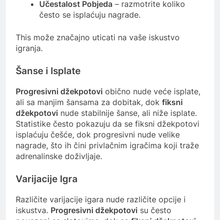
Učestalost Pobjeda
– razmotrite koliko
često se isplaćuju nagrade.
This može značajno uticati na vaše iskustvo
igranja.
Šanse i Isplate
Progresivni džekpotovi
obično nude veće isplate,
ali sa manjim šansama za dobitak, dok
fiksni
džekpotovi
nude stabilnije šanse, ali niže isplate.
Statistike često pokazuju da se fiksni džekpotovi
isplaćuju češće, dok progresivni nude velike
nagrade, što ih čini privlačnim igračima koji traže
adrenalinske doživljaje.
Varijacije Igra
Različite varijacije igara nude različite opcije i
iskustva.
Progresivni džekpotovi
su često