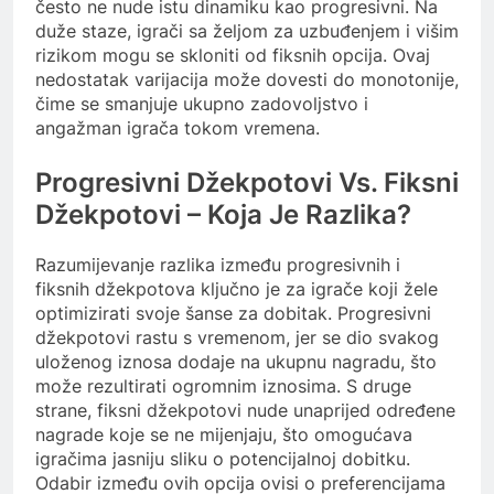
često ne nude istu dinamiku kao progresivni. Na
duže staze, igrači sa željom za uzbuđenjem i višim
rizikom mogu se skloniti od fiksnih opcija. Ovaj
nedostatak varijacija može dovesti do monotonije,
čime se smanjuje ukupno zadovoljstvo i
angažman igrača tokom vremena.
Progresivni Džekpotovi Vs. Fiksni
Džekpotovi – Koja Je Razlika?
Razumijevanje razlika između progresivnih i
fiksnih džekpotova ključno je za igrače koji žele
optimizirati svoje šanse za dobitak. Progresivni
džekpotovi rastu s vremenom, jer se dio svakog
uloženog iznosa dodaje na ukupnu nagradu, što
može rezultirati ogromnim iznosima. S druge
strane, fiksni džekpotovi nude unaprijed određene
nagrade koje se ne mijenjaju, što omogućava
igračima jasniju sliku o potencijalnoj dobitku.
Odabir između ovih opcija ovisi o preferencijama