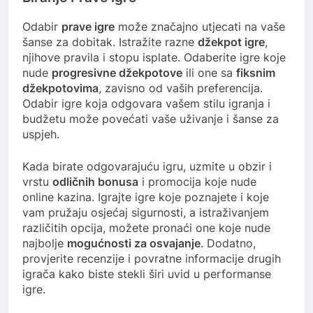
Odabir
prave igre
može značajno utjecati na vaše
šanse za dobitak. Istražite razne
džekpot igre
,
njihove pravila i stopu isplate. Odaberite igre koje
nude
progresivne džekpotove
ili one sa
fiksnim
džekpotovima
, zavisno od vaših preferencija.
Odabir igre koja odgovara vašem stilu igranja i
budžetu može povećati vaše uživanje i šanse za
uspjeh.
Kada birate odgovarajuću igru, uzmite u obzir i
vrstu
odličnih bonusa
i promocija koje nude
online kazina. Igrajte igre koje poznajete i koje
vam pružaju osjećaj sigurnosti, a istraživanjem
različitih opcija, možete pronaći one koje nude
najbolje
mogućnosti za osvajanje
. Dodatno,
provjerite recenzije i povratne informacije drugih
igrača kako biste stekli širi uvid u performanse
igre.