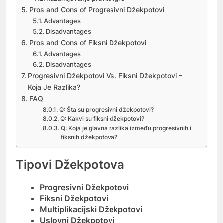
Pros and Cons of Progresivni Džekpotovi
Advantages
Disadvantages
Pros and Cons of Fiksni Džekpotovi
Advantages
Disadvantages
Progresivni Džekpotovi Vs. Fiksni Džekpotovi –
Koja Je Razlika?
FAQ
Q: Šta su progresivni džekpotovi?
Q: Kakvi su fiksni džekpotovi?
Q: Koja je glavna razlika između progresivnih i
fiksnih džekpotova?
Tipovi Džekpotova
Progresivni Džekpotovi
Fiksni Džekpotovi
Multiplikacijski Džekpotovi
Uslovni Džekpotovi