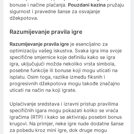
bonuse i načine plaćanja.
Pouzdani kazina
pružaju
sigurnost i pravedne šanse za osvajanje
džekpotova.
Razumijevanje pravila igre
Razumijevanje pravila igre
je esencijalno za
optimizaciju vašeg iskustva. Svaka igra ima svoje
specifične smjernice koje definišu kako se igra
igra, uključujući možda nekoliko vrsta simbola,
posebne funkcije ili bonuse koji mogu uticati na
isplatu. Osim toga, razlike između fiksnih i
progresivnih džekpotova mogu takođe značajno
uticati na način na koji igrate.
Uplaćivanje sredstava i izravni pristup pravilima
specifičnih igara mogu pokazati koliko se vraća
igračima (RTP) i kako se aktiviraju posebni bonus
krugovi. Na primjer, neke igre nude dodatne šanse
za pobedu kroz mini igre, dok druge mogu