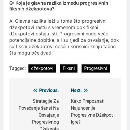
Q: Koja je glavna razlika između progresivnih i
fiksnih džekpotova?
A: Glavna razlika leži u tome što progresivni
džekpotovi rastu s vremenom dok fiksni
džekpotovi ostaju isti. Progresivni nude veće
potencijalne dobitke, ali su rjeđi za osvajanje, dok
su fiksni džekpotovi češći i korisnici znaju tačno
šta mogu očekivati.
Tagged:
džekpotovi
Fiksni
Progresivni
Previous:
Next:
Post
navigation
Strategije Za
Kako Prepoznati
Povećanje šansi Na
Najunosnije
Osvajanje
Progresivne Džekpot
Progresivnog
Igre?
Džekpota