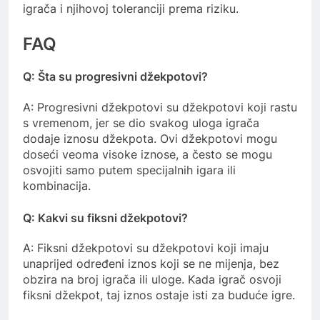
igrača i njihovoj toleranciji prema riziku.
FAQ
Q: Šta su progresivni džekpotovi?
A: Progresivni džekpotovi su džekpotovi koji rastu
s vremenom, jer se dio svakog uloga igrača
dodaje iznosu džekpota. Ovi džekpotovi mogu
doseći veoma visoke iznose, a često se mogu
osvojiti samo putem specijalnih igara ili
kombinacija.
Q: Kakvi su fiksni džekpotovi?
A: Fiksni džekpotovi su džekpotovi koji imaju
unaprijed određeni iznos koji se ne mijenja, bez
obzira na broj igrača ili uloge. Kada igrač osvoji
fiksni džekpot, taj iznos ostaje isti za buduće igre.