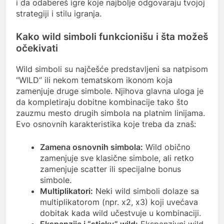
i da odabereš igre koje najbolje odgovaraju tvojoj
strategiji i stilu igranja.
Kako wild simboli funkcionišu i šta možeš
očekivati
Wild simboli su najčešće predstavljeni sa natpisom
“WILD” ili nekom tematskom ikonom koja
zamenjuje druge simbole. Njihova glavna uloga je
da kompletiraju dobitne kombinacije tako što
zauzmu mesto drugih simbola na platnim linijama.
Evo osnovnih karakteristika koje treba da znaš:
Zamena osnovnih simbola:
Wild obično
zamenjuje sve klasične simbole, ali retko
zamenjuje scatter ili specijalne bonus
simbole.
Multiplikatori:
Neki wild simboli dolaze sa
multiplikatorom (npr. x2, x3) koji uvećava
dobitak kada wild učestvuje u kombinaciji.