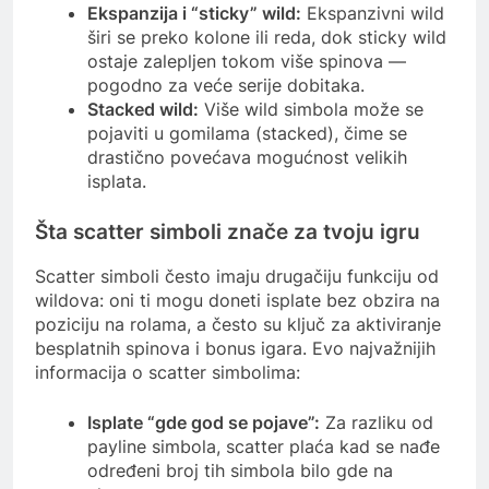
Ekspanzija i “sticky” wild:
Ekspanzivni wild
širi se preko kolone ili reda, dok sticky wild
ostaje zalepljen tokom više spinova —
pogodno za veće serije dobitaka.
Stacked wild:
Više wild simbola može se
pojaviti u gomilama (stacked), čime se
drastično povećava mogućnost velikih
isplata.
Šta scatter simboli znače za tvoju igru
Scatter simboli često imaju drugačiju funkciju od
wildova: oni ti mogu doneti isplate bez obzira na
poziciju na rolama, a često su ključ za aktiviranje
besplatnih spinova i bonus igara. Evo najvažnijih
informacija o scatter simbolima:
Isplate “gde god se pojave”:
Za razliku od
payline simbola, scatter plaća kad se nađe
određeni broj tih simbola bilo gde na