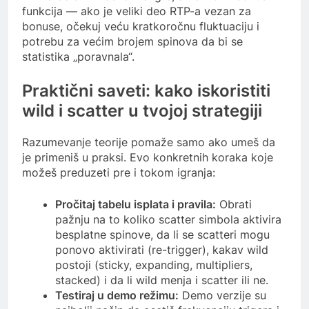
funkcija — ako je veliki deo RTP-a vezan za
bonuse, očekuj veću kratkoročnu fluktuaciju i
potrebu za većim brojem spinova da bi se
statistika „poravnala“.
Praktični saveti: kako iskoristiti
wild i scatter u tvojoj strategiji
Razumevanje teorije pomaže samo ako umeš da
je primeniš u praksi. Evo konkretnih koraka koje
možeš preduzeti pre i tokom igranja:
Pročitaj tabelu isplata i pravila:
Obrati
pažnju na to koliko scatter simbola aktivira
besplatne spinove, da li se scatteri mogu
ponovo aktivirati (re-trigger), kakav wild
postoji (sticky, expanding, multipliers,
stacked) i da li wild menja i scatter ili ne.
Testiraj u demo režimu:
Demo verzije su