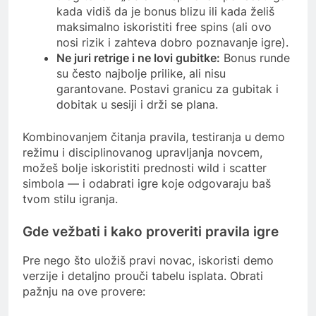
kada vidiš da je bonus blizu ili kada želiš
maksimalno iskoristiti free spins (ali ovo
nosi rizik i zahteva dobro poznavanje igre).
Ne juri retrige i ne lovi gubitke:
Bonus runde
su često najbolje prilike, ali nisu
garantovane. Postavi granicu za gubitak i
dobitak u sesiji i drži se plana.
Kombinovanjem čitanja pravila, testiranja u demo
režimu i disciplinovanog upravljanja novcem,
možeš bolje iskoristiti prednosti wild i scatter
simbola — i odabrati igre koje odgovaraju baš
tvom stilu igranja.
Gde vežbati i kako proveriti pravila igre
Pre nego što uložiš pravi novac, iskoristi demo
verzije i detaljno prouči tabelu isplata. Obrati
pažnju na ove provere: