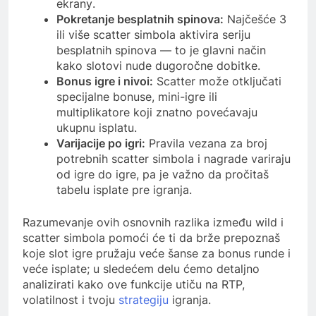
ekranу.
Pokretanje besplatnih spinova:
Najčešće 3
ili više scatter simbola aktivira seriju
besplatnih spinova — to je glavni način
kako slotovi nude dugoročne dobitke.
Bonus igre i nivoi:
Scatter može otključati
specijalne bonuse, mini-igre ili
multiplikatore koji znatno povećavaju
ukupnu isplatu.
Varijacije po igri:
Pravila vezana za broj
potrebnih scatter simbola i nagrade variraju
od igre do igre, pa je važno da pročitaš
tabelu isplate pre igranja.
Razumevanje ovih osnovnih razlika između wild i
scatter simbola pomoći će ti da brže prepoznaš
koje slot igre pružaju veće šanse za bonus runde i
veće isplate; u sledećem delu ćemo detaljno
analizirati kako ove funkcije utiču na RTP,
volatilnost i tvoju
strategiju
igranja.