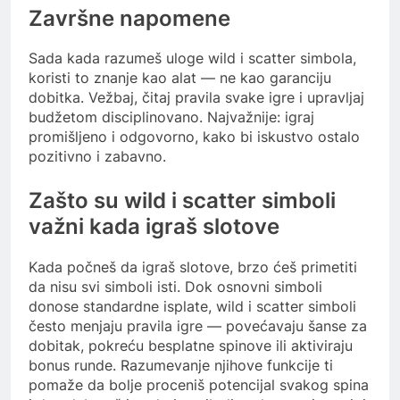
Završne napomene
Sada kada razumeš uloge wild i scatter simbola,
koristi to znanje kao alat — ne kao garanciju
dobitka. Vežbaj, čitaj pravila svake igre i upravljaj
budžetom disciplinovano. Najvažnije: igraj
promišljeno i odgovorno, kako bi iskustvo ostalo
pozitivno i zabavno.
Zašto su wild i scatter simboli
važni kada igraš slotove
Kada počneš da igraš slotove, brzo ćeš primetiti
da nisu svi simboli isti. Dok osnovni simboli
donose standardne isplate, wild i scatter simboli
često menjaju pravila igre — povećavaju šanse za
dobitak, pokreću besplatne spinove ili aktiviraju
bonus runde. Razumevanje njihove funkcije ti
pomaže da bolje proceniš potencijal svakog spina