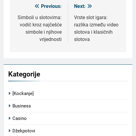
Previous:
Next:
Post
navigation
Simboli u slotovima:
Vrste slot igara:
vodič kroz najčešće
razlika između video
simbole i njihove
slotova i klasičnih
vrijednosti
slotova
Kategorije
[Kockanje]
Business
Casino
Džekpotovi