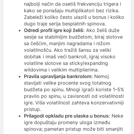
najbolji način da osetiš frekvenciju trigera i
kako se ponašaju multiplikatori bez rizika.
Zabeleži koliko često ulaziš u bonus i koliko
dugo traje serija besplatnih spinova.
Odredi profil igre koji želiš:
Ako želiš duže
sesije sa stabilnijim budžetom, biraj slotove
sa češćim, manjim nagradama i nižom
volatilnošću. Ako tražiš šansu za veliki
dobitak i imaš veći bankroll, igraj visoko
volatilne slotove sa sticky/expanding
wildovima i velikim multiplierima.
Pravila upravljanja bankrolom:
Nemoj
stavljati velike procente svog totalnog
budžeta po spinu. Mnogi igrači koriste 1–5%
pravilo po spinu, u zavisnosti od volatilnosti
igre. Viša volatilnost zahteva konzervativniji
pristup.
Prilagodi opkladu pre ulaska u bonus:
Neke
igre dopuštaju promenу uloga između
spinova; pametan pristup može biti smanjiti