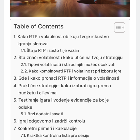
Table of Contents
Kako RTP i volatilnost oblikuju tvoje iskustvo
igranja slotova
Šta je RTP i zašto ti je važan
Šta znači volatilnost i kako utiče na tvoju strategiju
Tipovi volatilnosti i šta od njih možeš očekivati
Kako kombinovati RTP i volatilnost pri izboru igre
Gde i kako pronaći RTP i informacije o volatilnosti
Praktične strategije: kako izabrati igru prema
budžetu i ciljevima
Testiranje igara i vođenje evidencije za bolje
odluke
Brzi dodatni saveti
Igraj odgovorno i zadrži kontrolu
Konkretni primeri i kalkulacije
Kraktka kontrolna lista pre sesije