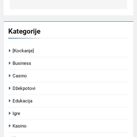
Kategorije
[Kockanje]
Business
Casino
Džekpotovi
Edukacija
Igre
Kasino