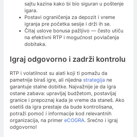
sajtu kazina kako bi bio siguran u poštenje
igara.
Postavi ograničenja za depozit i vreme
igranja pre početka sesije i drži ih se.
Čitaj uslove bonusa pažljivo — često utiču
na efektivni RTP i mogućnost povlačenja
dobitaka.
Igraj odgovorno i zadrži kontrolu
RTP i volatilnost su alati koji ti pomažu da
pametnije biraš igre, ali nijedna
strategija
ne
garantuje stalne dobitke. Najvažnije je da igra
ostane zabava: upravljaj budžetom, postavljaj
granice i prepoznaj kada je vreme da staneš. Ako
osetiš da igra prestaje da bude kontrolisana,
potraži pomoć i informacije kod relevantnih
organizacija, na primer
eCOGRA
. Srećno i igraj
odgovorno!