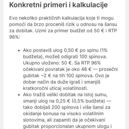
Konkretni primeri i kalkulacije
Evo nekoliko praktičnih kalkulacija koje ti mogu
pomoći da brzo proceniš rizik u odnosu na šansu
za dobitak. Uzmi za primer budžet od 50 € i RTP
96%:
Ako postaviš ulog 0,50 € po spinu (1%
budžeta), možeš odigrati 100 spinova.
Ukupno uloženo: 50 €. Sa RTP 96%
očekivani povratak je oko 48 € — prosečni
gubitak ~2 € na tih 100 spinova. Ovo je
dobar način da duže igraš i smanjiš
kratkoročni uticaj volatilnosti.
Ako tražiš veliki dobitak na istoj sumu,
smanji ulog na 0,25 € (0,5% budžeta) —
tako dobijaš 200 spinova i više šansi za
okidanje bonusa na visoko volatilnim
slotovima, ali zapamti da je očekivani
gubitak proporcionalan ukupnom ulogu i