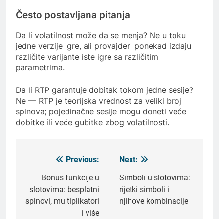
Često postavljana pitanja
Da li volatilnost može da se menja? Ne u toku
jedne verzije igre, ali provajderi ponekad izdaju
različite varijante iste igre sa različitim
parametrima.
Da li RTP garantuje dobitak tokom jedne sesije?
Ne — RTP je teorijska vrednost za veliki broj
spinova; pojedinačne sesije mogu doneti veće
dobitke ili veće gubitke zbog volatilnosti.
Previous:
Next:
Post
navigation
Bonus funkcije u
Simboli u slotovima:
slotovima: besplatni
rijetki simboli i
spinovi, multiplikatori
njihove kombinacije
i više