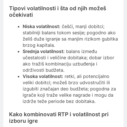
Tipovi volatilnosti i šta od njih možeš
očekivati
Niska volatilnost:
češći, manji dobitci;
stabilniji balans tokom sesije; pogodno ako
želiš duže igranje sa manjim rizikom gubitka
brzog kapitala.
Srednja volatilnost:
balans između
učestalosti i veličine dobitaka; dobar izbor
ako tražiš kombinaciju uzbuđenja i
održivosti budžeta.
Visoka volatilnost:
retki, ali potencijalno
veliki dobitci; možeš brzo udvostručiti ili
izgubiti značajan deo budžeta; pogodna za
igrače koji traže velike nagrade i mogu da
izdrže teže periode bez dobitaka.
Kako kombinovati RTP i volatilnost pri
izboru igre