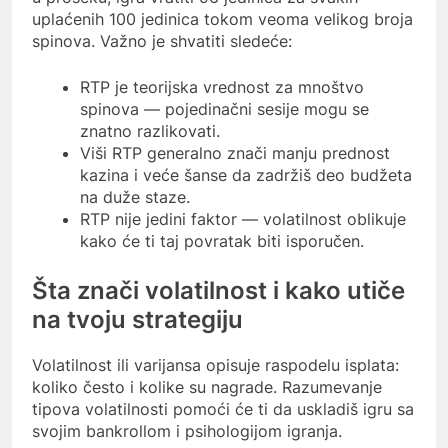
uplaćenih 100 jedinica tokom veoma velikog broja
spinova. Važno je shvatiti sledeće:
RTP je teorijska vrednost za mnoštvo
spinova — pojedinačni sesije mogu se
znatno razlikovati.
Viši RTP generalno znači manju prednost
kazina i veće šanse da zadržiš deo budžeta
na duže staze.
RTP nije jedini faktor — volatilnost oblikuje
kako će ti taj povratak biti isporučen.
Šta znači volatilnost i kako utiče
na tvoju strategiju
Volatilnost ili varijansa opisuje raspodelu isplata:
koliko često i kolike su nagrade. Razumevanje
tipova volatilnosti pomoći će ti da uskladiš igru sa
svojim bankrollom i psihologijom igranja.