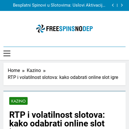
Besplatni Spinovi u Slotovima: Uslovi Aktivacije i
Skip
Ključne Razlike u Mehanikama
Fiksni i Progresivni Džekpotovi u Slotovima:
to
Kompletna Komparativna Analiza
Fiksni džekpotovi u slotovima: kada su bolji izbor od
progresivnih
Rekordne Isplate Progresivnih Džekpotova: Najveći
content
Dobitci u Istoriji Online Slotova
Besplatni Spinovi u Slotovima: Uslovi Aktivacije i
Ključne Razlike u Mehanikama
Fiksni i Progresivni Džekpotovi u Slotovima:
Kompletna Komparativna Analiza
Fiksni džekpotovi u slotovima: kada su bolji izbor od
progresivnih
Rekordne Isplate Progresivnih Džekpotova: Najveći
Free Spins No
Dobitci u Istoriji Online Slotova
Dep
Home
Kazino
RTP i volatilnost slotova: kako odabrati online slot igre
KAZINO
RTP i volatilnost slotova:
kako odabrati online slot