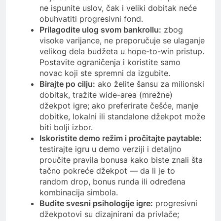
ne ispunite uslov, čak i veliki dobitak neće
obuhvatiti progresivni fond.
Prilagodite ulog svom bankrollu:
zbog
visoke varijance, ne preporučuje se ulaganje
velikog dela budžeta u hope-to-win pristup.
Postavite ograničenja i koristite samo
novac koji ste spremni da izgubite.
Birajte po cilju:
ako želite šansu za milionski
dobitak, tražite wide-area (mrežne)
džekpot igre; ako preferirate češće, manje
dobitke, lokalni ili standalone džekpot može
biti bolji izbor.
Iskoristite demo režim i pročitajte paytable:
testirajte igru u demo verziji i detaljno
proučite pravila bonusa kako biste znali šta
tačno pokreće džekpot — da li je to
random drop, bonus runda ili određena
kombinacija simbola.
Budite svesni psihologije igre:
progresivni
džekpotovi su dizajnirani da privlače;