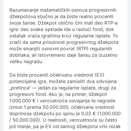
Razumevanje matematičkih osnova progresivnih
džekpotova ključno je da biste realno procenili
svoje šanse. Džekpot obično čini mali deo RTP-a
igre: deo svake opklade ide u rastući fond, dok
ostatak vraća igračima kroz regularne isplate. To
znači da sama prisutnost progresivnog džekpota
može smanjiti osnovni povrat (RTP) regularnih
dobitaka, ali istovremeno daje šansu za izuzetno
veliku nagradu.
Da biste procenili očekivanu vrednost (EV)
potencijalne igre, možete zamisliti dva odvojena
„pretinca“ — jedan za regularne isplate, drugi za
progresivni fond. Ako je, na primer, džekpot
1.000.000 € i verovatnoća osvajanja te nagrade
iznosi 1 prema 50.000.000, očekivana vrednost
doprinosa džekpotu po spinu je 0,02 € (1.000.000
/ 50.000.000). U realnosti, verovatnoće su često
još manje, pa je EV od samog džekpota vrlo nizak