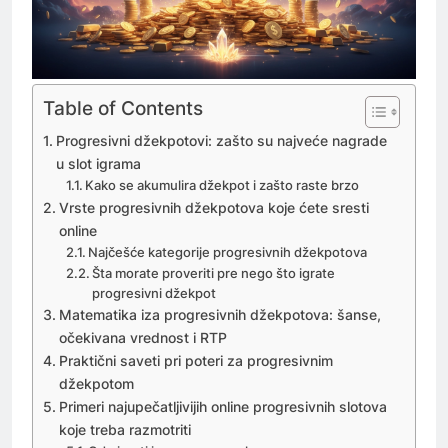
Table of Contents
Progresivni džekpotovi: zašto su najveće nagrade
u slot igrama
Kako se akumulira džekpot i zašto raste brzo
Vrste progresivnih džekpotova koje ćete sresti
online
Najčešće kategorije progresivnih džekpotova
Šta morate proveriti pre nego što igrate
progresivni džekpot
Matematika iza progresivnih džekpotova: šanse,
očekivana vrednost i RTP
Praktični saveti pri poteri za progresivnim
džekpotom
Primeri najupečatljivijih online progresivnih slotova
koje treba razmotriti