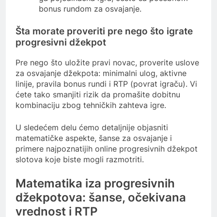
bonus rundom za osvajanje.
Šta morate proveriti pre nego što igrate
progresivni džekpot
Pre nego što uložite pravi novac, proverite uslove
za osvajanje džekpota: minimalni ulog, aktivne
linije, pravila bonus rundi i RTP (povrat igraču). Vi
ćete tako smanjiti rizik da promašite dobitnu
kombinaciju zbog tehničkih zahteva igre.
U sledećem delu ćemo detaljnije objasniti
matematičke aspekte, šanse za osvajanje i
primere najpoznatijih online progresivnih džekpot
slotova koje biste mogli razmotriti.
Matematika iza progresivnih
džekpotova: šanse, očekivana
vrednost i RTP