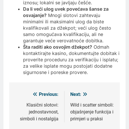
iznosu; lokalni se javljaju češće.
Da li veći ulog uvek povećava šanse za
osvajanje?
Mnogi slotovi zahtevaju
minimalni ili maksimalni ulog da biste
kvalifikovali za džekpot; veći ulog često
samo omogućava kvalifikaciju, ali ne
garantuje veće verovatnoće dobitka.
Šta raditi ako osvojim džekpot?
Odmah
kontaktirajte kasino, dokumentujte dobitak i
proverite proceduru za verifikaciju i isplatu;
za velike isplate mogu postojati dodatne
sigurnosne i poreske provere.
Previous:
Next:
Post
navigation
Klasični slotovi:
Wild i scatter simboli:
jednostavnost,
objašnjenje funkcija i
simboli i nostalgija
primjeri u praksi