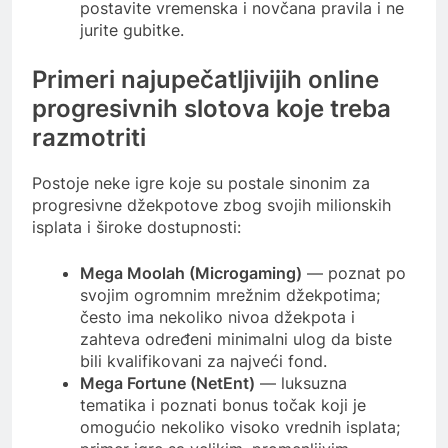
postavite vremenska i novčana pravila i ne
jurite gubitke.
Primeri najupečatljivijih online
progresivnih slotova koje treba
razmotriti
Postoje neke igre koje su postale sinonim za
progresivne džekpotove zbog svojih milionskih
isplata i široke dostupnosti:
Mega Moolah (Microgaming)
— poznat po
svojim ogromnim mrežnim džekpotima;
često ima nekoliko nivoa džekpota i
zahteva određeni minimalni ulog da biste
bili kvalifikovani za najveći fond.
Mega Fortune (NetEnt)
— luksuzna
tematika i poznati bonus točak koji je
omogućio nekoliko visoko vrednih isplata;