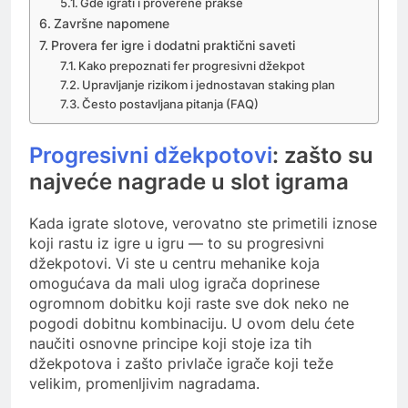
Gde igrati i proverene prakse
Završne napomene
Provera fer igre i dodatni praktični saveti
Kako prepoznati fer progresivni džekpot
Upravljanje rizikom i jednostavan staking plan
Često postavljana pitanja (FAQ)
Progresivni
džekpotovi
: zašto su
najveće nagrade u slot igrama
Kada igrate slotove, verovatno ste primetili iznose
koji rastu iz igre u igru — to su progresivni
džekpotovi. Vi ste u centru mehanike koja
omogućava da mali ulog igrača doprinese
ogromnom dobitku koji raste sve dok neko ne
pogodi dobitnu kombinaciju. U ovom delu ćete
naučiti osnovne principe koji stoje iza tih
džekpotova i zašto privlače igrače koji teže
velikim, promenljivim nagradama.