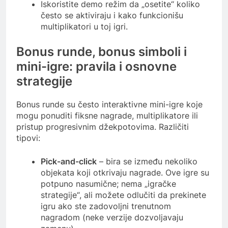
Iskoristite demo režim da „osetite“ koliko
često se aktiviraju i kako funkcionišu
multiplikatori u toj igri.
Bonus runde, bonus simboli i
mini-igre: pravila i osnovne
strategije
Bonus runde su često interaktivne mini-igre koje
mogu ponuditi fiksne nagrade, multiplikatore ili
pristup progresivnim džekpotovima. Različiti
tipovi:
Pick-and-click
– bira se između nekoliko
objekata koji otkrivaju nagrade. Ove igre su
potpuno nasumične; nema „igračke
strategije“, ali možete odlučiti da prekinete
igru ako ste zadovoljni trenutnom
nagradom (neke verzije dozvoljavaju