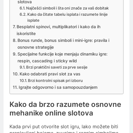
slotova
Najčešći simboli i šta oni znače za vaš dobitak
Kako da čitate tabelu isplata i razumete linije
isplate
Besplatni spinovi, multiplikatori i kako da ih
iskoristite
Bonus runde, bonus simboli i mini-igre: pravila i
osnovne strategije
Specijalne funkcije koje menjaju dinamiku igre:
respin, cascading i sticky wild
Brzi praktični saveti za prve sesije
Kako odabrati pravi slot za vas
Brzi kontrolni spisak pri izboru
Igrajte odgovorno i sa samopouzdanjem
Kako da brzo razumete osnovne
mehanike online slotova
Kada prvi put otvorite slot igru, lako možete biti
preplavljeni bojama, zvucima i raznim simbolima.