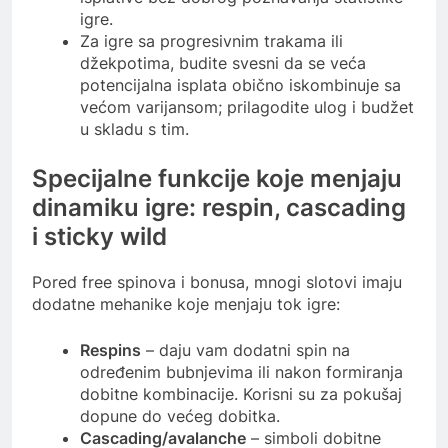
igre.
Za igre sa progresivnim trakama ili
džekpotima, budite svesni da se veća
potencijalna isplata obično iskombinuje sa
većom varijansom; prilagodite ulog i budžet
u skladu s tim.
Specijalne funkcije koje menjaju
dinamiku igre: respin, cascading
i sticky wild
Pored free spinova i bonusa, mnogi slotovi imaju
dodatne mehanike koje menjaju tok igre:
Respins
– daju vam dodatni spin na
određenim bubnjevima ili nakon formiranja
dobitne kombinacije. Korisni su za pokušaj
dopune do većeg dobitka.
Cascading/avalanche
– simboli dobitne