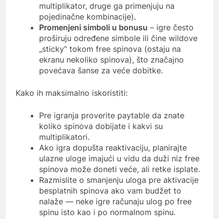
multiplikator, druge ga primenjuju na
pojedinačne kombinacije).
Promenjeni simboli u bonusu
– igre često
proširuju određene simbole ili čine wildove
„sticky“ tokom free spinova (ostaju na
ekranu nekoliko spinova), što značajno
povećava šanse za veće dobitke.
Kako ih maksimalno iskoristiti:
Pre igranja proverite paytable da znate
koliko spinova dobijate i kakvi su
multiplikatori.
Ako igra dopušta reaktivaciju, planirajte
ulazne uloge imajući u vidu da duži niz free
spinova može doneti veće, ali retke isplate.
Razmislite o smanjenju uloga pre aktivacije
besplatnih spinova ako vam budžet to
nalaže — neke igre računaju ulog po free
spinu isto kao i po normalnom spinu.