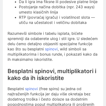
Da li igra ima fiksne ili podesive platne linije
Postojanje načina dobitka (npr. 243 ways)
umesto klasičnih linija
RTP (povraćaj igraču) i volatilnost slota —
utiču na učestalost i veličinu dobitaka
Razumevši simbole i tabelu isplata, bićete
spremniji da odaberete ulog i stil igre. U sledećem
delu ćemo detaljno objasniti specijalne funkcije
kao što su besplatni
spinovi
, wild simboli sa
multiplikatorima i bonus runde, i pokazati kako da
ih maksimalno iskoristite.
Besplatni spinovi, multiplikatori i
kako da ih iskoristite
Besplatni
spinovi
(free spins) su jedna od
najtraženijih funkcija jer daju više okretaja bez
dodatnog troška i često dolaze sa dodatnim
pogodnostima poput multiplikatora ili proširenih