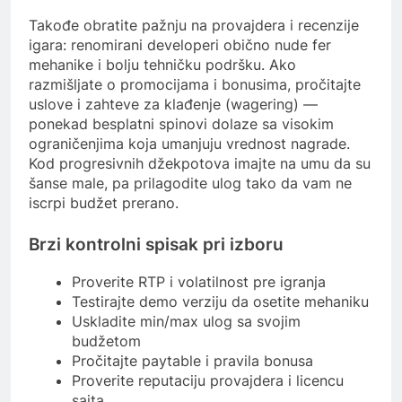
Takođe obratite pažnju na provajdera i recenzije
igara: renomirani developeri obično nude fer
mehanike i bolju tehničku podršku. Ako
razmišljate o promocijama i bonusima, pročitajte
uslove i zahteve za klađenje (wagering) —
ponekad besplatni spinovi dolaze sa visokim
ograničenjima koja umanjuju vrednost nagrade.
Kod progresivnih džekpotova imajte na umu da su
šanse male, pa prilagodite ulog tako da vam ne
iscrpi budžet prerano.
Brzi kontrolni spisak pri izboru
Proverite RTP i volatilnost pre igranja
Testirajte demo verziju da osetite mehaniku
Uskladite min/max ulog sa svojim
budžetom
Pročitajte paytable i pravila bonusa
Proverite reputaciju provajdera i licencu
sajta