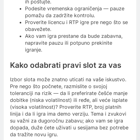
ih poštujte.
Podesite vremenska ograničenja — pauze
pomažu da zadržite kontrolu.
Proverite licencu i RTP igre pre nego što se
obavežete.
Ako vam igra prestane da bude zabavna,
napravite pauzu ili potpuno prekinite
igranje.
Kako odabrati pravi slot za vas
Izbor slota može znatno uticati na vaše iskustvo.
Pre nego što počnete, razmislite o svojoj
toleranciji na rizik — da li preferirate češće manje
dobitke (niska volatilnost) ili ređe, ali veće isplate
(visoka volatilnost)? Proverite RTP, broj platnih
linija i da li igra ima demo verziju. Tema i zvukovi
su važni za dugoročnu zabavu; ako vam se igra
dopada, duže ćete uživati u sesijama bez potrebe
da tražite novu igru.