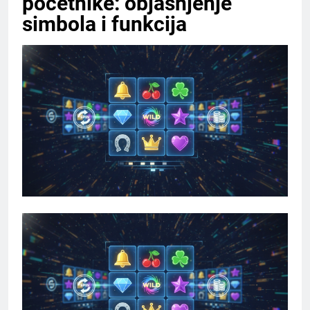
početnike: objašnjenje
simbola i funkcija