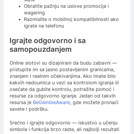
Obratite pažnju na uslove promocija i
wagering
Razmislite o mobilnoj kompatibilnosti ako
igrate na telefonu
Igrajte odgovorno i sa
samopouzdanjem
Online slotovi su dizajnirani da budu zabavni —
pristupite im sa jasno postavljenim granicama,
znanjem i realnim očekivanjima. Ako imate bilo
kakvih nedoumica u vezi sa kontrolom igranja ili
osećate da gubite kontrolu, potražite pomoć i
resurse za odgovorno igranje. Jedan od takvih
resursa je
BeGambleAware
, gde možete pronaći
savete i podršku.
Srećno i igrajte odgovorno — iskustvo u učenju
simbola i funkcija brzo raste, ali najbolji rezultati