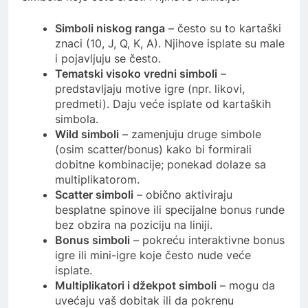
Simboli niskog ranga
– često su to kartaški
znaci (10, J, Q, K, A). Njihove isplate su male
i pojavljuju se često.
Tematski visoko vredni simboli
–
predstavljaju motive igre (npr. likovi,
predmeti). Daju veće isplate od kartaških
simbola.
Wild simboli
– zamenjuju druge simbole
(osim scatter/bonus) kako bi formirali
dobitne kombinacije; ponekad dolaze sa
multiplikatorom.
Scatter simboli
– obično aktiviraju
besplatne spinove ili specijalne bonus runde
bez obzira na poziciju na liniji.
Bonus simboli
– pokreću interaktivne bonus
igre ili mini-igre koje često nude veće
isplate.
Multiplikatori i džekpot simboli
– mogu da
uvećaju vaš dobitak ili da pokrenu