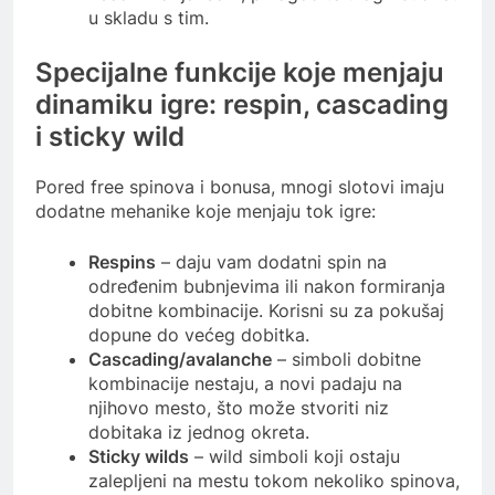
u skladu s tim.
Specijalne funkcije koje menjaju
dinamiku igre: respin, cascading
i sticky wild
Pored free spinova i bonusa, mnogi slotovi imaju
dodatne mehanike koje menjaju tok igre:
Respins
– daju vam dodatni spin na
određenim bubnjevima ili nakon formiranja
dobitne kombinacije. Korisni su za pokušaj
dopune do većeg dobitka.
Cascading/avalanche
– simboli dobitne
kombinacije nestaju, a novi padaju na
njihovo mesto, što može stvoriti niz
dobitaka iz jednog okreta.
Sticky wilds
– wild simboli koji ostaju
zalepljeni na mestu tokom nekoliko spinova,