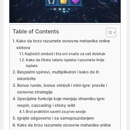
Table of Contents
Kako da brzo razumete osnovne mehanike online
slotova
Najčešći simboli i šta oni znače za vaš dobitak
Kako da čitate tabelu isplata i razumete linije
isplate
Besplatni spinovi, multiplikatori i kako da ih
iskoristite
Bonus runde, bonus simboli i mini-igre: pravila i
osnovne strategije
Specijalne funkcije koje menjaju dinamiku igre:
respin, cascading i sticky wild
Brzi praktični saveti za prve sesije
Igrajte odgovorno i sa samopouzdanjem
Kako da brzo razumete osnovne mehanike online