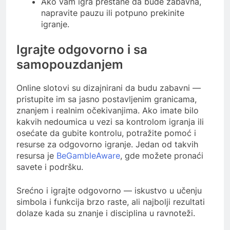
Ako vam igra prestane da bude zabavna,
napravite pauzu ili potpuno prekinite
igranje.
Igrajte odgovorno i sa
samopouzdanjem
Online slotovi su dizajnirani da budu zabavni —
pristupite im sa jasno postavljenim granicama,
znanjem i realnim očekivanjima. Ako imate bilo
kakvih nedoumica u vezi sa kontrolom igranja ili
osećate da gubite kontrolu, potražite pomoć i
resurse za odgovorno igranje. Jedan od takvih
resursa je
BeGambleAware
, gde možete pronaći
savete i podršku.
Srećno i igrajte odgovorno — iskustvo u učenju
simbola i funkcija brzo raste, ali najbolji rezultati
dolaze kada su znanje i disciplina u ravnoteži.