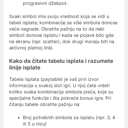
progresivni džekpot.
Svaki simbol ima svoju vrednost koja se vidi u
tabeli isplata; kombinacije sa više simbola donose
veće nagrade. Obratite pažnju na to da neki
simboli donose isplatu i kada se pojave bilo gde
na ekranu (npr. scatter), dok drugi moraju biti na
aktivnoj platnoj liniji.
Kako da čitate tabelu isplata i razumete
linije isplate
Tabela isplata (paytable) je vaš prvi izvor
informacija u svakoj slot igri. U njoj ćete videti
koliko svaka kombinacija simbola plaća, koje su
specijalne funkcije i šta pokreće bonus igre. Pri
čitanju tabele obratite pažnju na:
Broj potrebnih simbola za isplatu (npr. 3, 4
ili 5 u nizu)