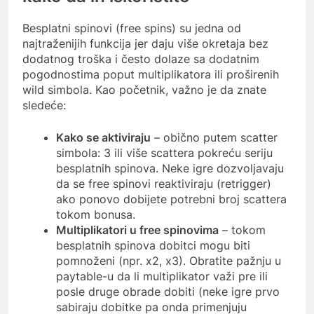
Besplatni spinovi (free spins) su jedna od
najtraženijih funkcija jer daju više okretaja bez
dodatnog troška i često dolaze sa dodatnim
pogodnostima poput multiplikatora ili proširenih
wild simbola. Kao početnik, važno je da znate
sledeće:
Kako se aktiviraju
– obično putem scatter
simbola: 3 ili više scattera pokreću seriju
besplatnih spinova. Neke igre dozvoljavaju
da se free spinovi reaktiviraju (retrigger)
ako ponovo dobijete potrebni broj scattera
tokom bonusa.
Multiplikatori u free spinovima
– tokom
besplatnih spinova dobitci mogu biti
pomnoženi (npr. x2, x3). Obratite pažnju u
paytable-u da li multiplikator važi pre ili
posle druge obrade dobiti (neke igre prvo
sabiraju dobitke pa onda primenjuju