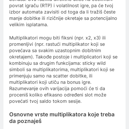
povrat igraču (RTP) i volatilnost igre, pa će tvoj
izbor automata zavisiti od toga da li tražiš česte
manje dobitke ili rizičnije okretaje sa potencijalno
velikim isplatama.
Multiplikatori mogu biti fiksni (npr. x2, x3) ili
promenljivi (npr. rastući multiplikator koji se
povećava sa svakim uzastopnim dobitnim
okretajem). Takođe postoje i multiplicatori koji se
kombinuju sa drugim funkcijama: sticky wild
simboli sa multiplikatorima, multiplikatori koji se
primenjuju samo na scatter dobitke, ili
multiplikatori koji utiču na bonus igre.
Razumevanje ovih varijacija pomoći će ti da
proceniš koliko efikasno određeni slot može
povećati tvoj saldo tokom sesije.
Osnovne vrste multiplikatora koje treba
da poznaješ