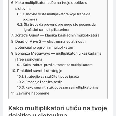
Kako multiplikatori utiču na tvoje dobitke u
slotovima
Osnovne vrste multiplikatora koje treba da
poznaješ
Šta treba da proveriš pre nego što počneš da
igraš slot sa multiplikatorima
Gonzo’s Quest — klasika kaskadnih multiplikatora
Dead or Alive 2 — ekstremna volatilnost i
potencijalno ogromni multiplikatori
Bonanza Megaways — multiplikatori u kaskadama
i free spinovima
Kako izabrati pravi automat za multiplikatore
Praktični saveti i strategije
Strategije za različite tipove igrača
Praćenje i analiza sesija
Kako smanjiti rizik povezan sa multiplikatorima
Završne napomene
Kako multiplikatori utiču na tvoje
dobitke u slotovima