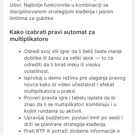
izbor. Najbolje funkcioniše u kombinaciji sa
disciplinovanom strategijom klađenja i jasnim
limitima za gubitke.
Kako izabrati pravi automat za
multiplikatore
Odredi svoj stil igre: da li želiš česte manje
dobitke ili šansu za veliki skok — to će
odrediti da li biraš nisku ili visoku
volatilnost.
Isprobaj u demo režimu pre ulaganja pravog
novca kako bi video učestalost i efekat
multiplikatora u praksi.
Proveri pravila igre i tabelu isplata da bi
znao da li se multiplikatori kombinuju i u
kojim rundama su aktivni.
Upravljaj budžetom: postavi limit po sesiji i
drži se planirane strategije klađenja.
Prati RTP ili potraži dodatne informacije o