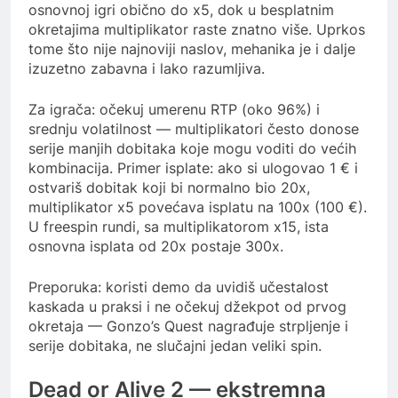
osnovnoj igri obično do x5, dok u besplatnim
okretajima multiplikator raste znatno više. Uprkos
tome što nije najnoviji naslov, mehanika je i dalje
izuzetno zabavna i lako razumljiva.
Za igrača: očekuj umerenu RTP (oko 96%) i
srednju volatilnost — multiplikatori često donose
serije manjih dobitaka koje mogu voditi do većih
kombinacija. Primer isplate: ako si ulogovao 1 € i
ostvariš dobitak koji bi normalno bio 20x,
multiplikator x5 povećava isplatu na 100x (100 €).
U freespin rundi, sa multiplikatorom x15, ista
osnovna isplata od 20x postaje 300x.
Preporuka: koristi demo da uvidiš učestalost
kaskada u praksi i ne očekuj džekpot od prvog
okretaja — Gonzo’s Quest nagrađuje strpljenje i
serije dobitaka, ne slučajni jedan veliki spin.
Dead or Alive 2 — ekstremna