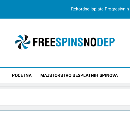
Rekordne Isplate Progresivnih 
Progresivni Džekpotovi u Sl
Multiplikatori u Slotovim
Fiksni džekpotovi u s
Rekordne Isplate Progresivnih 
Free Spins No Dep
Progresivni Džekpotovi u Sl
POČETNA
MAJSTORSTVO BESPLATNIH SPINOVA
Multiplikatori u Slotovim