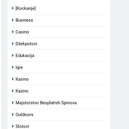
[Kockanje]
Business
Casino
Džekpotovi
Edukacija
Igre
Kasino
Kazino
Majstorstvo Besplatnih Spinova
Outdoors
Slotovi