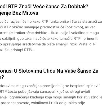
Veći RTP Znači Veće šanse Za Dobitak?
jenje Bez Mitova
diču razjasnićemo kako RTP funkcioniše i šta zaista znači za
eći RTP obično smanjuje prednost kuće (pozitivno), ali veći
rantuje kratkoročne dobitke – fluktuacije i volatilnost mogu
o ozbiljnih gubitaka; naučićete kako tumačiti RTP i primeniti
 upravljanje sredstvima da biste smanjili rizik. Vrste RTP
zličiti pristupi RTP:…
onusi U Slotovima Utiču Na Vaše Šanse Za
k?
slotovima mogu značajno promijeniti igru: besplatni spinovi i
RTP često poboljšavaju šanse, ali ključ su strogi uvjeti
vanja i ograničenja klađenja koja mogu smanjiti korist; važno je
i procenat povrata, volatilnost i rizik od gubitka prije