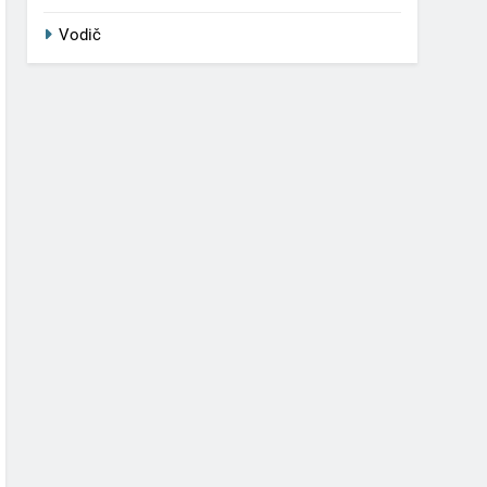
Vodič