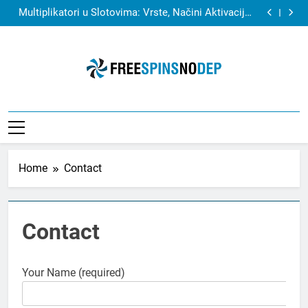
Progresivni Džekpotovi u Slotovima: Kako
Skip
Funkcionišu Mreže i Šta Treba Znati
Multiplikatori u Slotovima: Vrste, Načini Aktivacije i
to
Uticaj na Isplate
Fiksni džekpotovi u slotovima: kada su bolji izbor od
progresivnih
Rekordne Isplate Progresivnih Džekpotova: Najveći
content
Dobitci u Istoriji Online Slotova
Progresivni Džekpotovi u Slotovima: Kako
Funkcionišu Mreže i Šta Treba Znati
Multiplikatori u Slotovima: Vrste, Načini Aktivacije i
Uticaj na Isplate
Free Spins No
Dep
Home
Contact
Contact
Your Name (required)