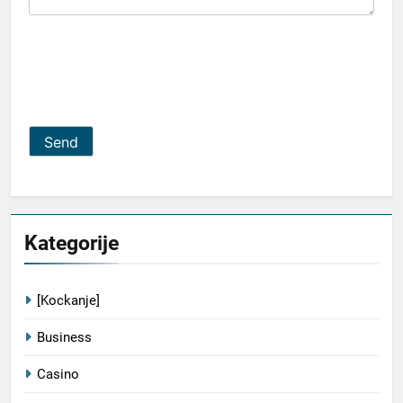
Kategorije
[Kockanje]
Business
Casino