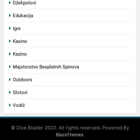
Džekpotovi
Edukacija
Igre
Kasino
Kazino
Majstorstvo Besplatnih Spinova
Outdoors
Slotovi
Vodič
© Dice Blaster 2023. All rights reserved. Powered By
.
BlazeThemes