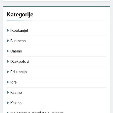
Kategorije
[Kockanje]
Business
Casino
Džekpotovi
Edukacija
Igre
Kasino
Kazino