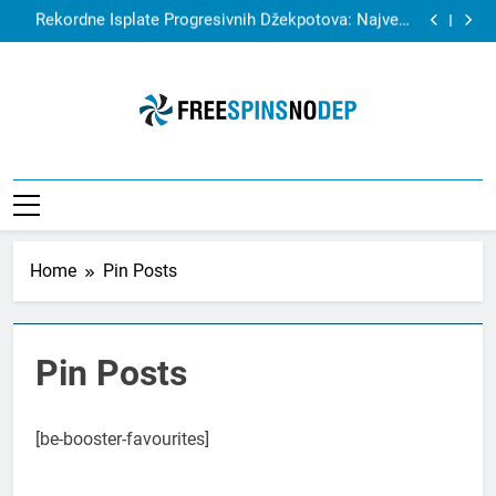
Skip
i Njihove Uloge
Rekordne Isplate Progresivnih Džekpotova: Najveći
Dobitci u Istoriji Online Slotova
Progresivni Džekpotovi u Slotovima: Kako
to
Funkcionišu Mreže i Šta Treba Znati
Multiplikatori u Slotovima: Vrste, Načini Aktivacije i
content
Uticaj na Isplate
Simboli u Slotovima: Kompletan Vodič kroz Sve Vrste
i Njihove Uloge
Rekordne Isplate Progresivnih Džekpotova: Najveći
Dobitci u Istoriji Online Slotova
Progresivni Džekpotovi u Slotovima: Kako
Funkcionišu Mreže i Šta Treba Znati
Multiplikatori u Slotovima: Vrste, Načini Aktivacije i
Free Spins No
Uticaj na Isplate
Simboli u Slotovima: Kompletan Vodič kroz Sve Vrste
i Njihove Uloge
Dep
Home
Pin Posts
Pin Posts
[be-booster-favourites]